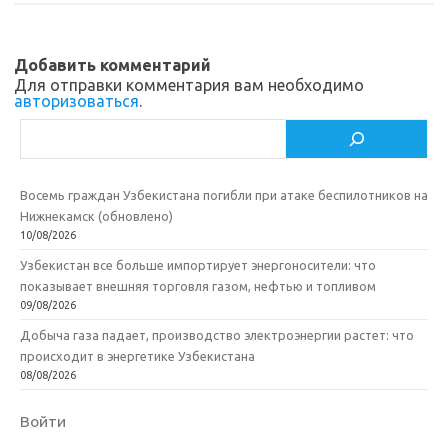
s
o
а
n
o
в
Добавить комментарий
i
k
и
Для отправки комментария вам необходимо
авторизоваться
.
k
т
Поиск
i
ь
Восемь граждан Узбекистана погибли при атаке беспилотников на
Нижнекамск (обновлено)
10/08/2026
Узбекистан все больше импортирует энергоносители: что
показывает внешняя торговля газом, нефтью и топливом
09/08/2026
Добыча газа падает, производство электроэнергии растет: что
происходит в энергетике Узбекистана
08/08/2026
Войти