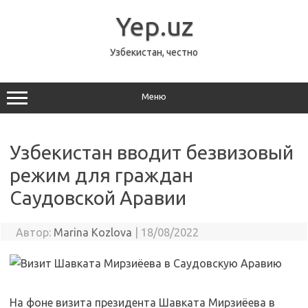
Перейти
к
Yep.uz
содержимому
Узбекистан, честно
Меню
Узбекистан вводит безвизовый
режим для граждан
Саудовской Аравии
Автор:
Marina Kozlova
|
18/08/2022
На фоне визита президента Шавката Мирзиёева в