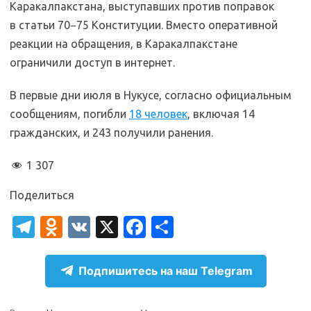
Каракалпакстана, выступавших против поправок
в статьи 70−75 Конституции. Вместо оперативной
реакции на обращения, в Каракалпакстане
ограничили доступ в интернет.
В первые дни июля в Нукусе, согласно официальным
сообщениям, погибли
18 человек
, включая 14
гражданских, и 243 получили ранения.
1 307
Поделиться
T
O
V
X
Fa
О
el
d
K
c
т
e
n
e
п
Подпишитесь на наш Telegram
gr
o
b
р