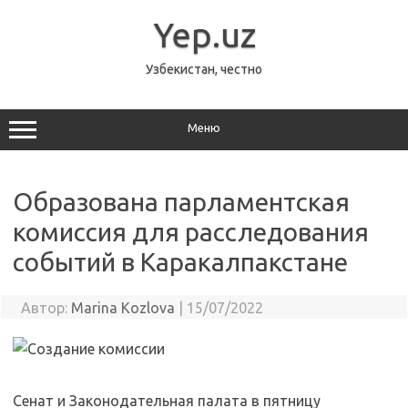
Перейти
к
Yep.uz
содержимому
Узбекистан, честно
Меню
Образована парламентская
комиссия для расследования
событий в Каракалпакстане
Автор:
Marina Kozlova
|
15/07/2022
Сенат и Законодательная палата в пятницу