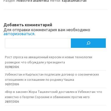
a
kl
o
а
Раздел:
Новости и аналитика
Метки:
каракалпакстан
m
as
o
в
sn
k
и
ik
т
Добавить комментарий
Для отправки комментария вам необходимо
i
ь
авторизоваться
.
Поиск
Рост спроса на авиационный керосин и новые технологии
разведки: что обсуждали у президента
03/08/2026
Узбекистан и Кыргызстан подписали договор о союзнических
отношениях и соглашение по роднику Чашма
30/07/2026
«Вор в законе» Жора Ташкентский доставлен в Узбекистан: что
известно о Георгии Сорокине и обвинениях против него
28/07/2026