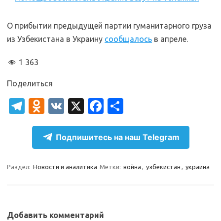
О прибытии предыдущей партии гуманитарного груза
из Узбекистана в Украину
сообщалось
в апреле.
1 363
Поделиться
T
O
V
X
Fa
О
el
d
K
c
т
e
n
e
п
Подпишитесь на наш Telegram
gr
o
b
р
a
kl
o
а
Раздел:
Новости и аналитика
Метки:
война
,
узбекистан
,
украина
m
as
o
в
sn
k
и
ik
т
Добавить комментарий