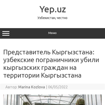
Перейти
к
Yep.uz
содержимому
Узбекистан, честно
Меню
Представитель Кыргызстана:
узбекские пограничники убили
кыргызских граждан на
территории Кыргызстана
Автор:
Marina Kozlova
|
06/05/2022