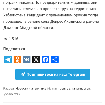
пограничниками. По предварительным данным, они
пытались нелегально провезти груз на территорию
Узбекистана. Инцидент с применением оружия тогда
произошел в районе села Дейрес Аксыйского района
Джалал-Абадской области.
1 516
Поделиться
T
O
V
X
Fa
О
el
d
K
c
т
e
n
e
п
Подпишитесь на наш Telegram
gr
o
b
р
a
kl
o
а
Раздел:
Новости и аналитика
Метки:
граница
,
кыргызстан
,
узбекистан
m
as
o
в
sn
k
и