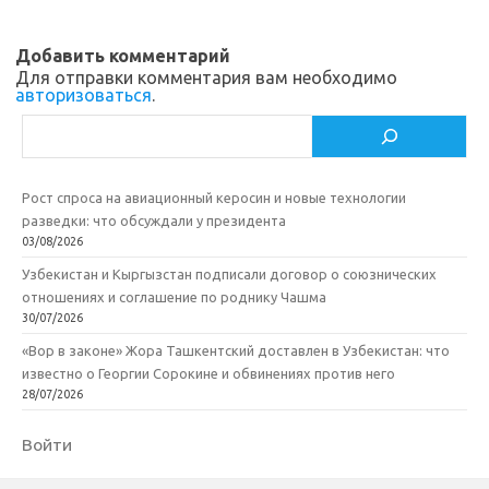
ik
т
Добавить комментарий
i
ь
Для отправки комментария вам необходимо
авторизоваться
.
Поиск
Рост спроса на авиационный керосин и новые технологии
разведки: что обсуждали у президента
03/08/2026
Узбекистан и Кыргызстан подписали договор о союзнических
отношениях и соглашение по роднику Чашма
30/07/2026
«Вор в законе» Жора Ташкентский доставлен в Узбекистан: что
известно о Георгии Сорокине и обвинениях против него
28/07/2026
Войти