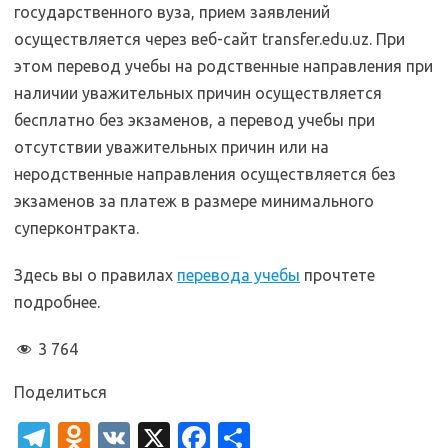
государственного вуза, прием заявлений
осуществляется через веб-сайт transfer.edu.uz. При
этом перевод учебы на родственные направления при
наличии уважительных причин осуществляется
бесплатно без экзаменов, а перевод учебы при
отсутствии уважительных причин или на
неродственные направления осуществляется без
экзаменов за платеж в размере минимального
суперконтракта.
Здесь вы о правилах
перевода учебы
прочтете
подробнее.
3 764
Поделиться
T
O
V
X
Fa
О