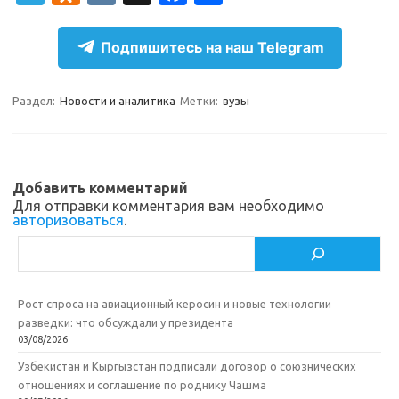
el
d
K
c
т
e
n
e
п
Подпишитесь на наш Telegram
gr
o
b
р
a
kl
o
а
Раздел:
Новости и аналитика
Метки:
вузы
m
as
o
в
sn
k
и
ik
т
Добавить комментарий
Для отправки комментария вам необходимо
i
ь
авторизоваться
.
Поиск
Рост спроса на авиационный керосин и новые технологии
разведки: что обсуждали у президента
03/08/2026
Узбекистан и Кыргызстан подписали договор о союзнических
отношениях и соглашение по роднику Чашма