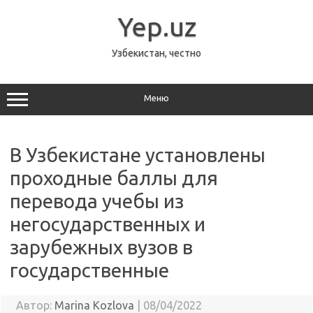
Перейти
к
Yep.uz
содержимому
Узбекистан, честно
Меню
В Узбекистане установлены
проходные баллы для
перевода учебы из
негосударственных и
зарубежных вузов в
государственные
Автор:
Marina Kozlova
|
08/04/2022