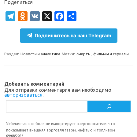
Поделиться
T
O
V
X
Fa
О
el
d
K
c
т
e
n
e
п
Подпишитесь на наш Telegram
gr
o
b
р
a
kl
o
а
Раздел:
Новости и аналитика
Метки:
смерть
,
фильмы и сериалы
m
as
o
в
sn
k
и
ik
т
Добавить комментарий
Для отправки комментария вам необходимо
i
ь
авторизоваться
.
Поиск
Узбекистан все больше импортирует энергоносители: что
показывает внешняя торговля газом, нефтью и топливом
09/08/2026