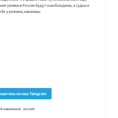
ие узники в России будут освобождены, а судьи и
бе у режима, наказаны.
шитесь на наш Telegram
ей навальный
,
россия