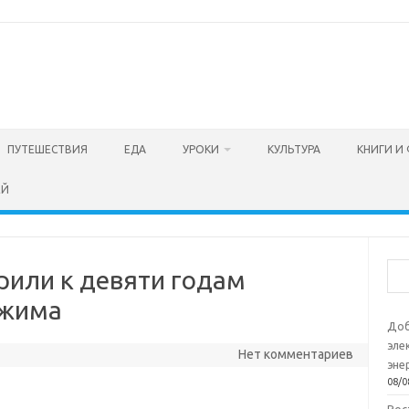
ПУТЕШЕСТВИЯ
ЕДА
УРОКИ
КУЛЬТУРА
КНИГИ И
ЕЙ
Пои
рили к девяти годам
ежима
Доб
эле
Нет комментариев
эне
08/0