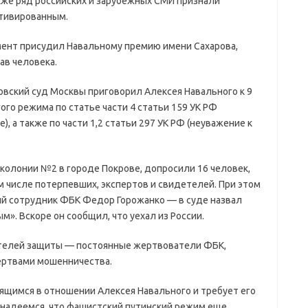
кже ряд российских и зарубежных СМИ признали
тивированным.
мент присудил Навальному премию имени Сахарова,
ав человека.
ртовский суд Москвы приговорил Алексея Навального к 9
го режима по статье части 4 статьи 159 УК РФ
, а также по части 1,2 статьи 297 УК РФ (неуважение к
 колонии №2 в городе Покрове, допросили 16 человек,
м числе потерпевших, экспертов и свидетелей. При этом
й сотрудник ФБК Федор Горожанко — в суде назвал
». Вскоре он сообщил, что уехал из России.
етелей защиты — постоянные жертвователи ФБК,
жертвами мошенничества.
ящимся в отношении Алексея Навального и требует его
надеемся, что фашистский путинский режим еще