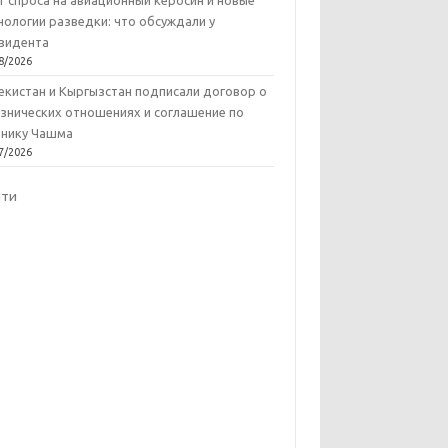
т спроса на авиационный керосин и новые
нологии разведки: что обсуждали у
зидента
8/2026
екистан и Кыргызстан подписали договор о
знических отношениях и соглашение по
нику Чашма
7/2026
йти