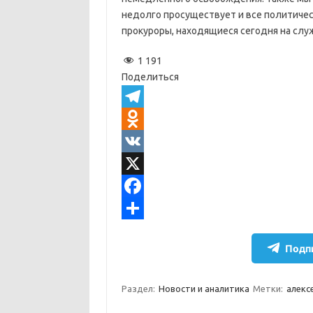
недолго просуществует и все политическ
прокуроры, находящиеся сегодня на служ
1 191
Поделиться
T
e
O
l
d
V
e
n
K
X
g
o
F
r
k
a
О
Подпи
a
l
c
т
m
a
e
п
Раздел:
Новости и аналитика
Метки:
алекс
s
b
р