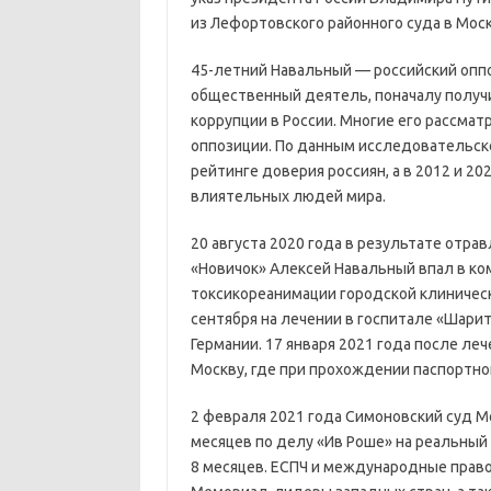
из Лефортовского районного суда в Моск
45-летний Навальный — российский опп
общественный деятель, поначалу получ
коррупции в России. Многие его рассмат
оппозиции. По данным исследовательског
рейтинге доверия россиян, а в 2012 и 2
влиятельных людей мира.
20 августа 2020 года в результате отр
«Новичок» Алексей Навальный впал в ком
токсикореанимации городской клиническо
сентября на лечении в госпитале «Шари
Германии. 17 января 2021 года после ле
Москву, где при прохождении паспортно
2 февраля 2021 года Симоновский суд М
месяцев по делу «Ив Роше» на реальный
8 месяцев. ЕСПЧ и международные правоз