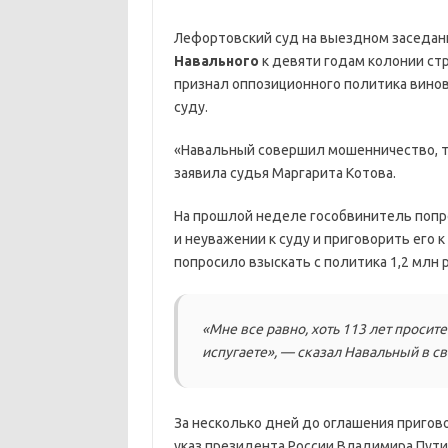
Лефортовский суд на выездном заседан
Навального
к девяти годам колонии стр
признал оппозиционного политика винов
суду.
«Навальный совершил мошенничество, т
заявила судья Маргарита Котова.
На прошлой неделе гособвинитель попр
и неуважении к суду и приговорить его 
попросило взыскать с политика 1,2 млн 
«Мне все равно, хоть 113 лет просите 
испугаете», — сказал Навальный в св
За несколько дней до оглашения пригов
указ президента России Владимира Пут