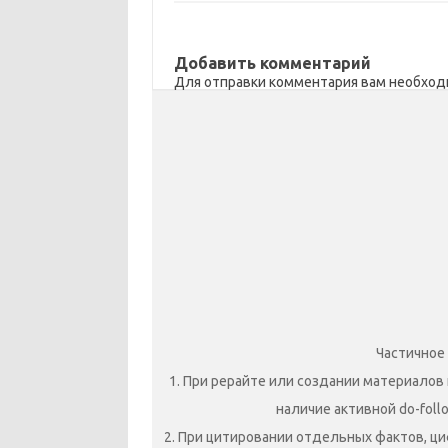
s
o
а
n
o
в
Добавить комментарий
i
k
и
Для отправки комментария вам необхо
k
т
i
ь
Частичное
1. При рерайте или создании материалов 
наличие активной do-foll
2. При цитировании отдельных фактов, ци