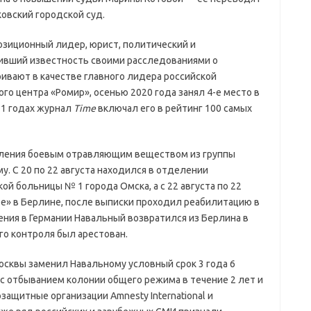
овский городской суд.
озиционный лидер, юрист, политический и
ивший известность своими расследованиями о
ривают в качестве главного лидера российской
о центра «Ромир», осенью 2020 года занял 4-е место в
021 годах журнал
Time
включал его в рейтинг 100 самых
авления боевым отравляющим веществом из группы
у. С 20 по 22 августа находился в отделении
й больницы № 1 города Омска, а с 22 августа по 22
те» в Берлине, после выписки проходил реабилитацию в
чения в Германии Навальный возвратился из Берлина в
го контроля был арестован.
осквы заменил Навальному условный срок 3 года 6
 с отбыванием колонии общего режима в течение 2 лет и
ащитные организации Amnesty International и