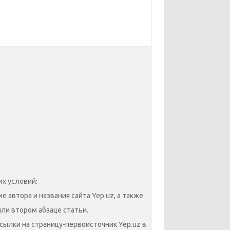
х условий:
 автора и названия сайта Yep.uz, а также
или втором абзаце статьи.
сылки на страницу-первоисточник Yep.uz в