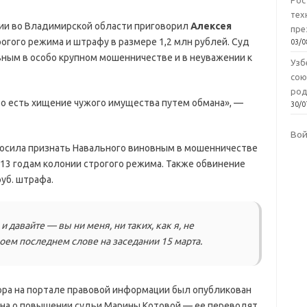
Рос
тех
ии во Владимирской области приговорил
Алексея
пре
огого режима и штрафу в размере 1,2 млн рублей. Суд
03/0
ным в особо крупном мошенничестве и в неуважении к
Узб
сою
род
о есть хищение чужого имущества путем обмана», —
30/0
Во
осила признать Навального виновным в мошенничестве
к 13 годам колонии строгого режима. Также обвинение
руб. штрафа.
и давайте — вы ни меня, ни таких, как я, не
оем последнем слове на заседании 15 марта.
ора на портале правовой информации был опубликован
ина о повышении судьи Марины Котовой — ее переводят