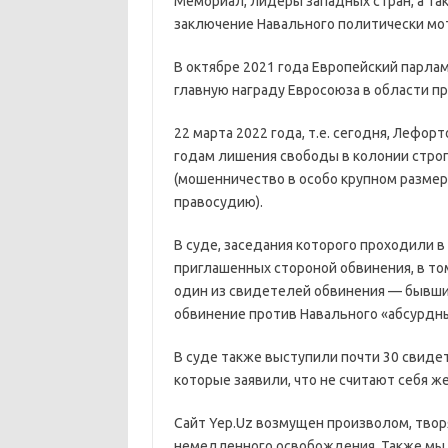
Мемориал, лидеры западных стран, а та
заключение Навального политически мо
В октябре 2021 года Европейский парла
главную награду Евросоюза в области пр
22 марта 2022 года, т.е. сегодня, Лефо
годам лишения свободы в колонии строго
(мошенничество в особо крупном размере)
правосудию).
В суде, заседания которого проходили в
приглашенных стороной обвинения, в то
один из свидетелей обвинения — бывши
обвинение против Навального «абсурдным
В суде также выступили почти 30 свид
которые заявили, что не считают себя 
Сайт Yep.Uz возмущен произволом, твор
немедленного освобождения. Также мы 