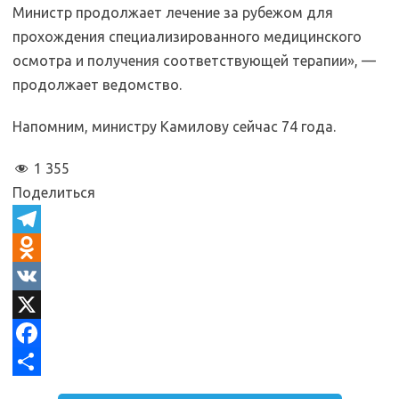
Министр продолжает лечение за рубежом для
прохождения специализированного медицинского
осмотра и получения соответствующей терапии», —
продолжает ведомство.
Напомним, министру Камилову сейчас 74 года.
1 355
Поделиться
T
e
O
l
d
V
e
n
K
X
g
o
F
r
k
a
О