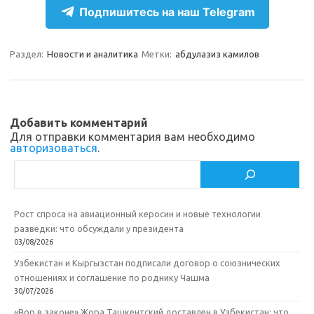
Подпишитесь на наш Telegram
a
l
c
т
m
a
e
п
Раздел:
Новости и аналитика
Метки:
абдулазиз камилов
s
b
р
s
o
а
n
o
в
Добавить комментарий
i
k
и
Для отправки комментария вам необходимо
авторизоваться
.
k
т
Поиск
i
ь
Рост спроса на авиационный керосин и новые технологии
разведки: что обсуждали у президента
03/08/2026
Узбекистан и Кыргызстан подписали договор о союзнических
отношениях и соглашение по роднику Чашма
30/07/2026
«Вор в законе» Жора Ташкентский доставлен в Узбекистан: что