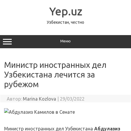
Перейти
к
Yep.uz
содержимому
Узбекистан, честно
Меню
Министр иностранных дел
Узбекистана лечится за
рубежом
Автор:
Marina Kozlova
|
29/03/2022
Министр иностранных дел Узбекистана
Абдулазиз