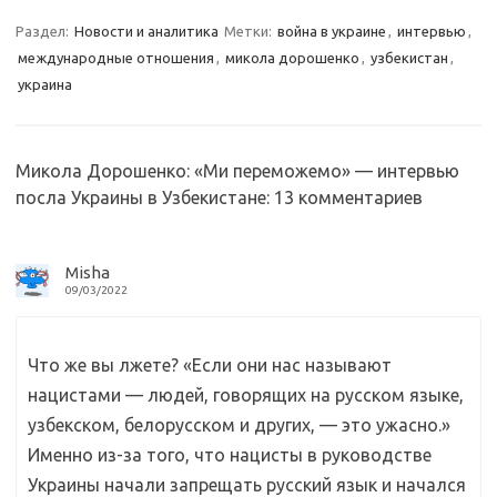
gr
o
b
р
a
kl
o
а
Раздел:
Новости и аналитика
Метки:
война в украине
,
интервью
,
международные отношения
,
микола дорошенко
,
узбекистан
,
m
as
o
в
украина
sn
k
и
ik
т
i
ь
Микола Дорошенко: «Ми переможемо» — интервью
посла Украины в Узбекистане
: 13 комментариев
Misha
09/03/2022
Что же вы лжете? «
Если они нас называют
нацистами — людей, говорящих на русском языке,
узбекском, белорусском и других, — это ужасно.»
Именно из-за того, что нацисты в руководстве
Украины начали запрещать русский язык и начался