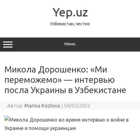
Перейти
к
Yep.uz
содержимому
Узбекистан, честно
Меню
Микола Дорошенко: «Ми
переможемо» — интервью
посла Украины в Узбекистане
Автор:
Marina Kozlova
|
04/03/2022