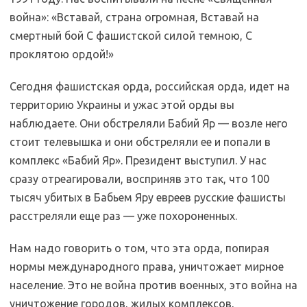
война»: «Вставай, страна огромная, Вставай на
смертный бой С фашистской силой темною, С
проклятою ордой!»
Сегодня фашистская орда, российская орда, идет на
территорию Украины и ужас этой орды вы
наблюдаете. Они обстреляли Бабий Яр — возле него
стоит телевышка и они обстреляли ее и попали в
комплекс «Бабий Яр». Президент выступил. У нас
сразу отреагировали, восприняв это так, что 100
тысяч убитых в Бабьем Яру евреев русские фашисты
расстреляли еще раз — уже похороненных.
Нам надо говорить о том, что эта орда, попирая
нормы международного права, уничтожает мирное
население. Это не война против военных, это война на
уничтожение городов, жилых комплексов,