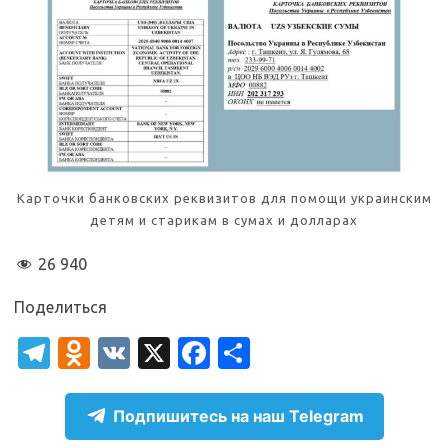
Карточки банковских реквизитов для помощи украинским
детям и старикам в сумах и долларах
26 940
Поделиться
T
O
V
X
Fa
О
el
d
K
c
т
e
n
e
п
Подпишитесь на наш Telegram