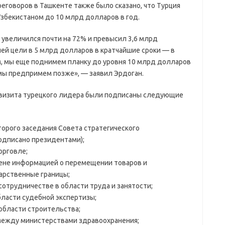
еговоров в Ташкенте также было сказано, что Турция
Узбекистаном до 10 млрд долларов в год.
увеличился почти на 72% и превысил 3,6 млрд
шей цели в 5 млрд долларов в кратчайшие сроки — в
ом, мы еще поднимем планку до уровня 10 млрд долларов
мы предпримем позже», — заявил Эрдоган.
е визита турецкого лидера были подписаны следующие
торого заседания Совета стратегического
одписано президентами);
орговле;
ене информацией о перемещении товаров и
арственные границы;
отрудничестве в области труда и занятости;
ласти судебной экспертизы;
области строительства;
 между министерствами здравоохранения;