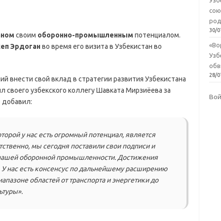
Узб
сою
род
30/0
аном
своим
оборонно-промышленным
потенциалом.
«Во
еп Эрдоган
во время его визита в Узбекистан во
Узб
обв
28/0
ий внести свой вклад в стратегии развития Узбекистана
л своего узбекского коллегу Шавката Мирзиёева за
Во
 добавил:
торой у нас есть огромный потенциал, является
ственно, мы сегодня поставили свои подписи и
нашей оборонной промышленности. Достижения
. У нас есть консенсус по дальнейшему расширению
апазоне областей от транспорта и энергетики до
ьтуры».