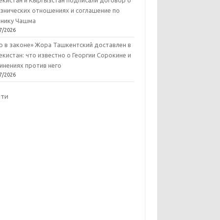
екистан и Кыргызстан подписали договор о
знических отношениях и соглашение по
нику Чашма
7/2026
р в законе» Жора Ташкентский доставлен в
екистан: что известно о Георгии Сорокине и
инениях против него
7/2026
йти