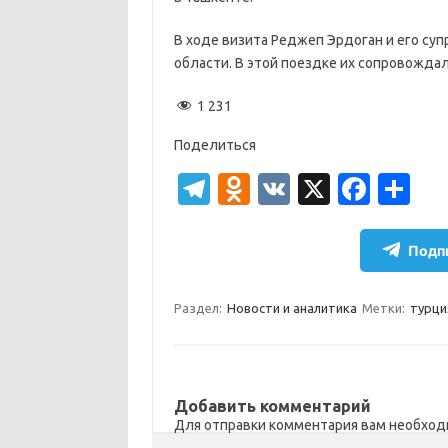
В ходе визита Реджеп Эрдоган и его су
области. В этой поездке их сопровожда
1 231
Поделиться
T
O
V
X
Fa
О
el
d
K
c
т
e
n
e
п
Подпи
gr
o
b
р
a
kl
o
а
Раздел:
Новости и аналитика
Метки:
турци
m
as
o
в
sn
k
и
ik
т
Добавить комментарий
Для отправки комментария вам необхо
i
ь