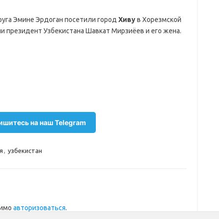
пруга Эмине Эрдоган посетили город
Хиву
в Хорезмской
ли президент Узбекистана Шавкат Мирзиёев и его жена.
шитесь на наш Telegram
я
,
узбекистан
димо
авторизоваться
.