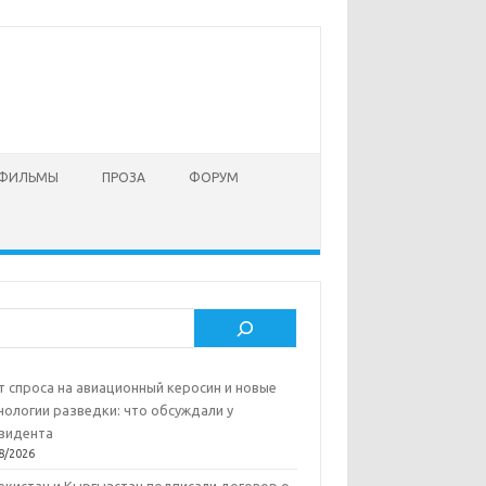
 ФИЛЬМЫ
ПРОЗА
ФОРУМ
ск
т спроса на авиационный керосин и новые
нологии разведки: что обсуждали у
зидента
8/2026