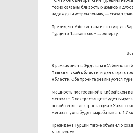
то, что сегодня братский турецкий наро
тесно связаны близостью языков и духов
надежды и устремления», — сказал глава
Президент Узбекистана и его супруга З
Турции в Ташкентском аэропорту.
Вс
В рамках визита Эрдогана в Узбекистан
Ташкентской области
, и дан старт ст
области
. Оба проекта реализуются тур
Мощность построенной в Кибрайском ра
мегаватт. Электростанция будет выраба
новой теплоэлектростанции в Хавастск
мегаватт, она будет вырабатывать 1,7 м
Президент Турции также объявил о соз
в Ташкенте.