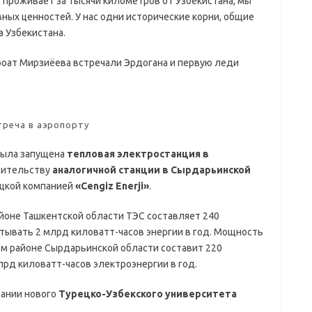
д проживает за тысячи километров от Узбекистана, мы
ных ценностей. У нас одни исторические корни, общие
 Узбекистана.
ироат Мирзиёева встречали Эрдогана и первую леди
треча в аэропорту
 была запущена
тепловая электростанция в
роительству
аналогичной станции в Сырдарьинской
ецкой компанией
«Cengiz Enerji»
.
йоне Ташкентской области ТЭС составляет 240
тывать 2 млрд киловатт-часов энергии в год. Мощность
ом районе Сырдарьинской области составит 220
лрд киловатт-часов электроэнергии в год.
дании нового
Турецко-Узбекского университета