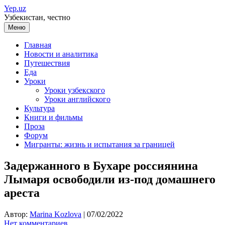
Перейти
Yep.uz
к
Узбекистан, честно
содержимому
Меню
Главная
Новости и аналитика
Путешествия
Еда
Уроки
Уроки узбекского
Уроки английского
Культура
Книги и фильмы
Проза
Форум
Мигранты: жизнь и испытания за границей
Задержанного в Бухаре россиянина
Лымаря освободили из-под домашнего
ареста
Автор:
Marina Kozlova
|
07/02/2022
Нет комментариев