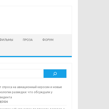
 ФИЛЬМЫ
ПРОЗА
ФОРУМ
ск
т спроса на авиационный керосин и новые
нологии разведки: что обсуждали у
зидента
8/2026