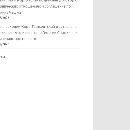
екистан и Кыргызстан подписали договор о
знических отношениях и соглашение по
нику Чашма
7/2026
р в законе» Жора Ташкентский доставлен в
екистан: что известно о Георгии Сорокине и
инениях против него
7/2026
йти