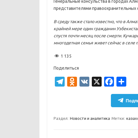
Генеральные консульства в городах Алма
представителями правоохранительных ор
В среду также стало известно, что в Алм
крайней мере один гражданин Узбекиста
спустя почти месяц после смерти. Кучка
многодетная семья живет сейчас в селе 
1 135
Поделиться
T
O
V
X
Fa
О
el
d
K
c
т
e
n
e
п
Подпи
gr
o
b
р
a
kl
o
а
Раздел:
Новости и аналитика
Метки:
казах
m
as
o
в