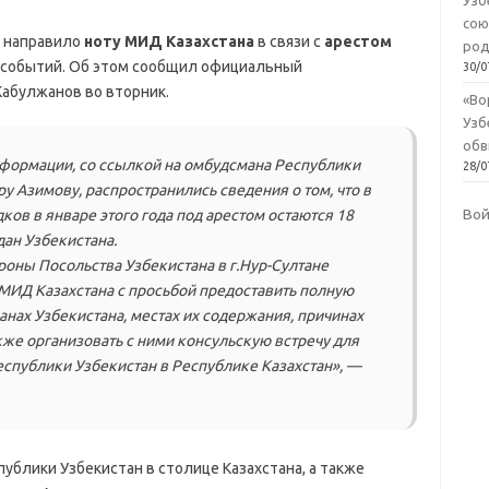
Узб
сою
е направило
ноту МИД Казахстана
в связи с
арестом
род
 событий. Об этом сообщил официальный
30/0
абулжанов во вторник.
«Во
Узб
обв
нформации, со ссылкой на омбудсмана Республики
28/0
у Азимову, распространились сведения о том, что в
Во
ков в январе этого года под арестом остаются 18
дан Узбекистана.
роны Посольства Узбекистана в г.Нур-Султане
МИД Казахстана с просьбой предоставить полную
ах Узбекистана, местах их содержания, причинах
кже организовать с ними консульскую встречу для
спублики Узбекистан в Республике Казахстан», —
ублики Узбекистан в столице Казахстана, а также