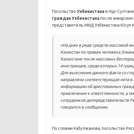
Посольство
Узбекистана
в Нур-Султан
граждан Узбекистана
после январских
представитель МИД Узбекистана Юсуп К
«На днях в ряде средств массовой и
Казахстан по правам человека Эльвир
Казахстане после массовых беспоряд
иностранцев, среди которых 14 граж
Для выяснения данного факта со сто
направлена соответствующая нота в 
информацию об арестованных граждан
привлечения к ответственности, а та
сотрудников диппредставительств Ре
говорится в сообщении.
По словам Кабулжанова, посольство Респ