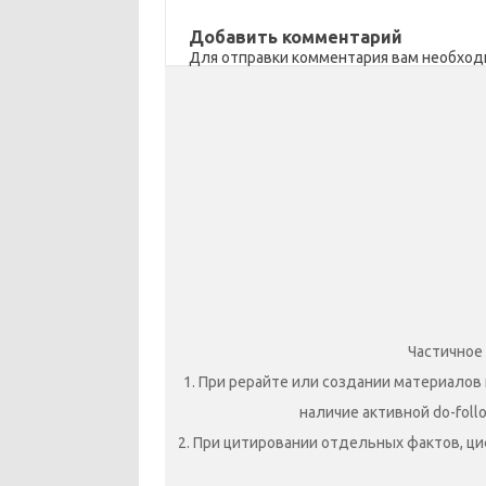
sn
k
и
ik
т
Добавить комментарий
Для отправки комментария вам необхо
i
ь
Частичное
1. При рерайте или создании материалов 
наличие активной do-foll
2. При цитировании отдельных фактов, ци