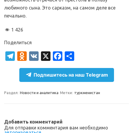
любимого сына. Это сарказм, на самом деле все
печально.
1 426
Поделиться
T
O
V
X
Fa
О
el
d
K
c
т
e
n
e
п
Подпишитесь на наш Telegram
gr
o
b
р
a
kl
o
а
Раздел:
Новости и аналитика
Метки:
туркменистан
m
as
o
в
sn
k
и
ik
т
Добавить комментарий
Для отправки комментария вам необходимо
i
ь
авторизоваться
.