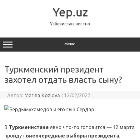
Перейти
к
Yep.uz
содержимому
Узбекистан, честно
Меню
Туркменский президент
захотел отдать власть сыну?
Автор:
Marina Kozlova
|
12/02/2022
В
Туркменистане
явно что-то готовится — 12 марта
пройдут
внеочередные выборы президента
.