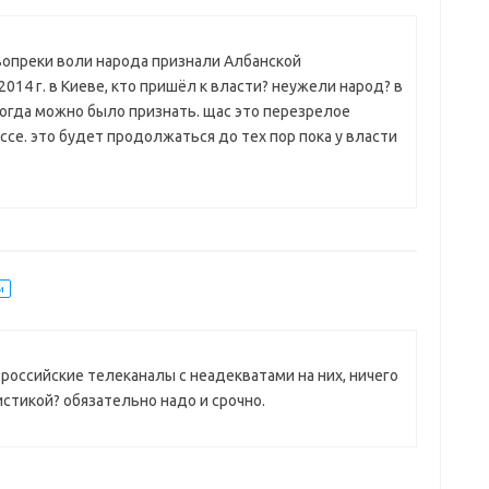
 вопреки воли народа признали Албанской
2014 г. в Киеве, кто пришёл к власти? неужели народ? в
гда можно было признать. щас это перезрелое
ссе. это будет продолжаться до тех пор пока у власти
и
российские телеканалы с неадекватами на них, ничего
тикой? обязательно надо и срочно.