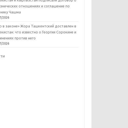
екистан и Кыргызстан подписали договор о
знических отношениях и соглашение по
нику Чашма
7/2026
р в законе» Жора Ташкентский доставлен в
екистан: что известно о Георгии Сорокине и
инениях против него
7/2026
йти