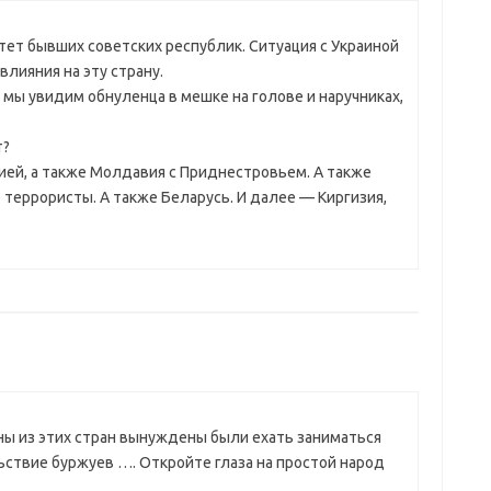
ет бывших советских республик. Ситуация с Украиной
лияния на эту страну.
 мы увидим обнуленца в мешке на голове и наручниках,
т?
тией, а также Молдавия с Приднестровьем. А также
 террористы. А также Беларусь. И далее — Киргизия,
ы из этих стран вынуждены были ехать заниматься
льствие буржуев …. Откройте глаза на простой народ