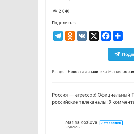
2 040
Поделиться
T
O
V
X
Fa
О
el
d
K
c
т
e
n
e
п
Подпи
gr
o
b
р
a
kl
o
а
Раздел:
Новости и аналитика
Метки:
росси
m
as
o
в
sn
k
и
Россия — агрессор! Официальный 
ik
т
российские телеканалы
: 9 коммент
i
ь
Marina Kozlova
Автор записи
22/02/2022