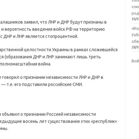
Узб
сою
род
30/0
алашников заявил, что ЛНР и ДНР будут признаны в
«Во
й и вероятность введения войск РФ на территорию
Узб
с ДНР и ЛНР является стопроцентной.
обв
28/0
дарственной целостности Украины в рамках сложившейся
ся (образования ДНР и ЛНР занимают лишь треть
Во
 полномасштабная война.
е говорил о признании независимости ЛНР и ДНР в
 — т.е. его подставили российские СМИ.
 объявил о признании Россией независимости
редыдущие восемь лет существования этих «республик»
ины.