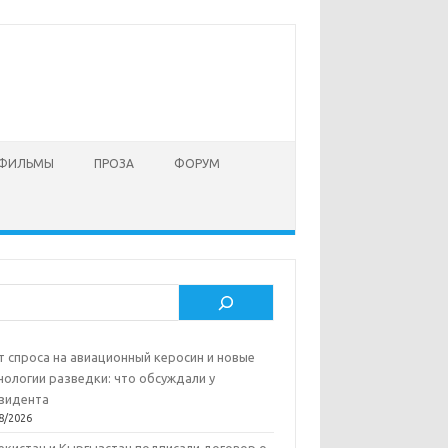
 ФИЛЬМЫ
ПРОЗА
ФОРУМ
ск
т спроса на авиационный керосин и новые
нологии разведки: что обсуждали у
зидента
8/2026