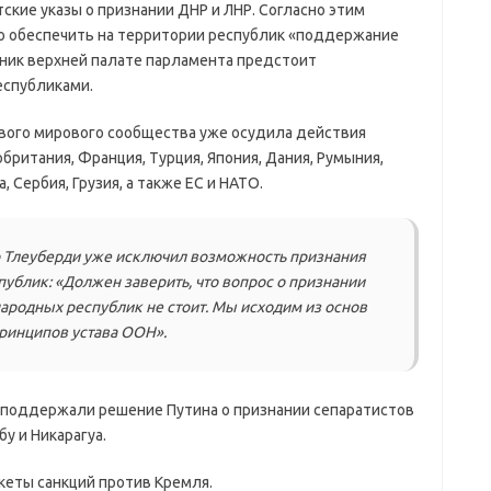
кие указы о признании ДНР и ЛНР. Согласно этим
 обеспечить на территории республик «поддержание
рник верхней палате парламента предстоит
еспубликами.
вого мирового сообщества уже осудила действия
британия, Франция, Турция, Япония, Дания, Румыния,
 Сербия, Грузия, а также ЕС и НАТО.
р Тлеуберди уже исключил возможность признания
ублик: «Должен заверить, что вопрос о признании
ародных республик не стоит. Мы исходим из основ
ринципов устава ООН».
 поддержали решение Путина о признании сепаратистов
бу и Никарагуа.
кеты санкций против Кремля.