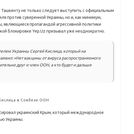
у Ташкенту не только следует выступить с официальным
я против суверенной Украины, но и, как минимум,
ы, являющиеся пропагандой агрессивной политики
акой блокировке Yep.Uz призывал уже неоднократно.
телем Украины Сергей Кислица, который на
аявил: «Нет вакцины от вируса распространяемого
тельно друг и член ООН, а кто будет и дальше
Кислица в Совбезе ООН
ксировал украинский Крым, который международное
ью Украины.