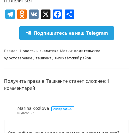
Поделиться
T
O
V
X
Fa
О
el
d
K
c
т
e
n
e
п
Подпишитесь на наш Telegram
gr
o
b
р
a
kl
o
а
Раздел:
Новости и аналитика
Метки:
водительское
удостоверение
,
ташкент
,
янгихаётский район
m
as
o
в
sn
k
и
ik
т
Получить права в Ташкенте станет сложнее
: 1
i
ь
комментарий
Marina Kozlova
Автор записи
06/02/2022