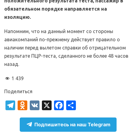
положительного результата теста, пассажир в
обязательном порядке направляется на
изоляцию.
Напомним, что на данный момент со стороны
авиакомпаний по-прежнему действует правило о
наличии перед вылетом справки об отрицательном
результате ПЦР-теста, сделанного не более 48 часов
назад.
1 439
Поделиться
T
O
V
X
Fa
О
el
d
K
c
т
e
n
e
п
Подпишитесь на наш Telegram
gr
o
b
р