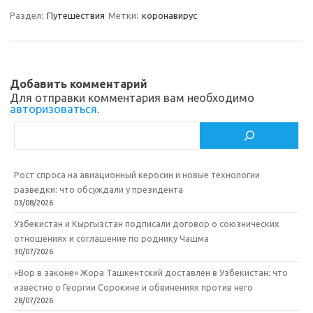
a
kl
o
а
Раздел:
Путешествия
Метки:
коронавирус
m
as
o
в
sn
k
и
ik
т
Добавить комментарий
Для отправки комментария вам необходимо
i
ь
авторизоваться
.
Поиск
Рост спроса на авиационный керосин и новые технологии
разведки: что обсуждали у президента
03/08/2026
Узбекистан и Кыргызстан подписали договор о союзнических
отношениях и соглашение по роднику Чашма
30/07/2026
«Вор в законе» Жора Ташкентский доставлен в Узбекистан: что
известно о Георгии Сорокине и обвинениях против него
28/07/2026