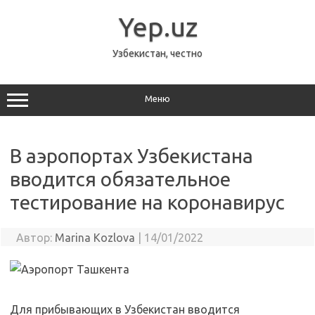
Перейти
к
Yep.uz
содержимому
Узбекистан, честно
Меню
В аэропортах Узбекистана
вводится обязательное
тестирование на коронавирус
Автор:
Marina Kozlova
|
14/01/2022
Для прибывающих в Узбекистан вводится