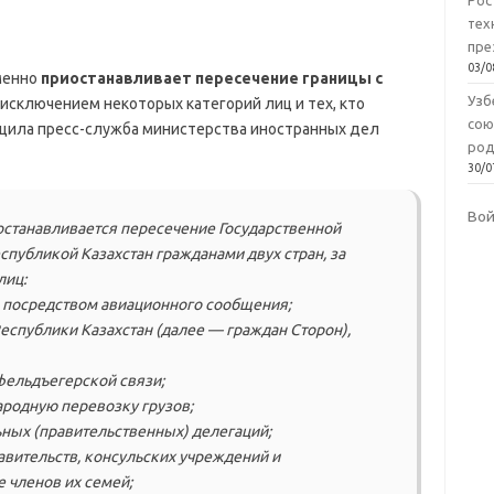
Рос
тех
пре
03/0
менно
приостанавливает пересечение границы с
Узб
исключением некоторых категорий лиц и тех, кто
сою
щила пресс-служба министерства иностранных дел
род
30/0
Во
останавливается пересечение Государственной
спубликой Казахстан гражданами двух стран, за
лиц:
 посредством авиационного сообщения;
еспублики Казахстан (далее — граждан Сторон),
ельдъегерской связи;
родную перевозку грузов;
ьных (правительственных) делегаций;
авительств, консульских учреждений и
 членов их семей;