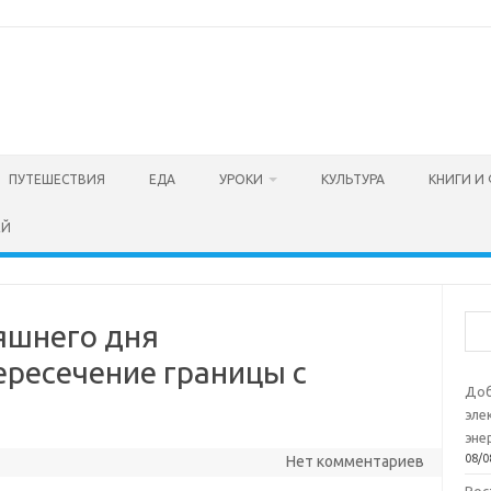
ПУТЕШЕСТВИЯ
ЕДА
УРОКИ
КУЛЬТУРА
КНИГИ И
ЕЙ
Пои
няшнего дня
ересечение границы с
Доб
эле
эне
08/0
Нет комментариев