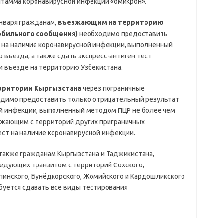
штамма коронавирусной инфекции «омикрон».
января гражданам,
въезжающим на территорию
обильного сообщения)
необходимо предоставить
 на наличие коронавирусной инфекции, выполненный
о въезда, а также сдать экспресс-антиген тест
и въезде на территорию Узбекистана.
ерритории Кыргызстана
через пограничные
одимо предоставить только отрицательный результат
ой инфекции, выполненный методом ПЦР не более чем
ъезжающим с территорий других приграничных
ест на наличие коронавирусной инфекции.
 также гражданам Кыргызстана и Таджикистана,
дующих транзитом с территорий Сохского,
пинского, Бунёдкорского, Жомийского и Кардошликского
ебуется сдавать все виды тестирования