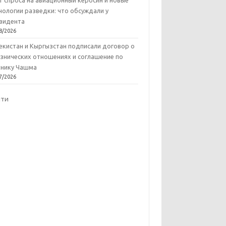
т спроса на авиационный керосин и новые
нологии разведки: что обсуждали у
зидента
8/2026
екистан и Кыргызстан подписали договор о
знических отношениях и соглашение по
нику Чашма
7/2026
йти