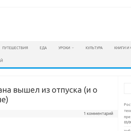
ПУТЕШЕСТВИЯ
ЕДА
УРОКИ
КУЛЬТУРА
КНИГИ И
ЕЙ
Пои
на вышел из отпуска (и о
не)
Рос
тех
1 комментарий
пре
03/0