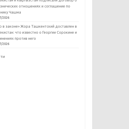
екистан и Кыргызстан подписали договор о
знических отношениях и соглашение по
нику Чашма
7/2026
р в законе» Жора Ташкентский доставлен в
екистан: что известно о Георгии Сорокине и
инениях против него
7/2026
йти