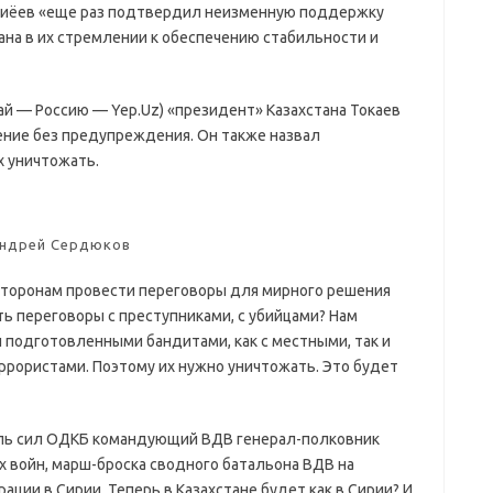
рзиёев «еще раз подтвердил неизменную поддержку
ана в их стремлении к обеспечению стабильности и
ай — Россию — Yep.Uz) «президент» Казахстана Токаев
ение без предупреждения. Он также назвал
х уничтожать.
ндрей Сердюков
сторонам провести переговоры для мирного решения
ыть переговоры с преступниками, с убийцами? Нам
подготовленными бандитами, как с местными, так и
ррористами. Поэтому их нужно уничтожать. Это будет
ель сил ОДКБ командующий ВДВ генерал-полковник
х войн, марш-броска сводного батальона ВДВ на
ации в Сирии. Теперь в Казахстане будет как в Сирии? И