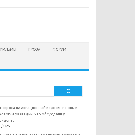
 ФИЛЬМЫ
ПРОЗА
ФОРУМ
ск
т спроса на авиационный керосин и новые
нологии разведки: что обсуждали у
зидента
8/2026