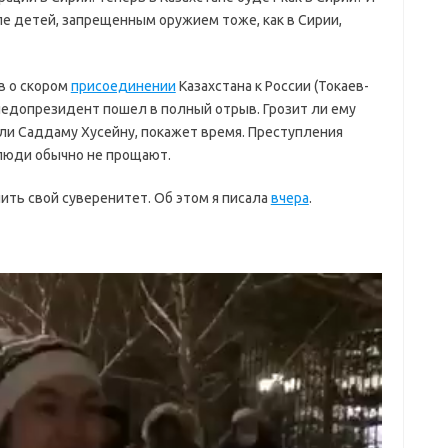
ле детей, запрещенным оружием тоже, как в Сирии,
в о скором
присоединении
Казахстана к России (Токаев-
 недопрезидент пошел в полный отрыв. Грозит ли ему
ли Саддаму Хусейну, покажет время. Преступления
 люди обычно не прощают.
нить свой суверенитет. Об этом я писала
вчера
.