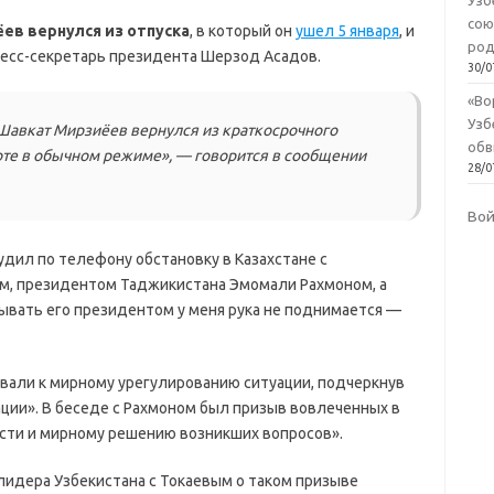
Узб
сою
ев вернулся из отпуска
, в который он
ушел 5 января
, и
род
ресс-секретарь президента Шерзод Асадов.
30/0
«Во
Узб
Шавкат Мирзиёев вернулся из краткосрочного
обв
боте в обычном режиме», — говорится в сообщении
28/0
Во
удил по телефону обстановку в Казахстане с
м, президентом Таджикистана Эмомали Рахмоном, а
ывать его президентом у меня рука не поднимается —
звали к мирному урегулированию ситуации, подчеркнув
ции». В беседе с Рахмоном был призыв вовлеченных в
сти и мирному решению возникших вопросов».
лидера Узбекистана с Токаевым о таком призыве