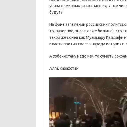
убивать мирных казахсnанцев, в том чис
будут?
На фоне заявлений российских политико
то, наверное, знает даже больше), этот
такой же конец как Муаммару Каддафи и
власти против своего народа история и
А Узбекистану надо как-то суметь сохра
Алга, Казахстан!