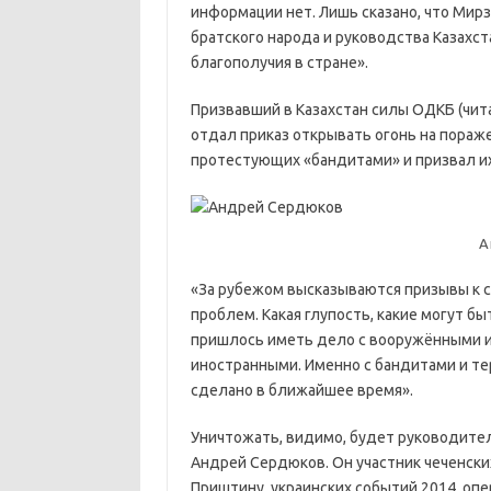
информации нет. Лишь сказано, что Ми
братского народа и руководства Казахст
благополучия в стране».
Призвавший в Казахстан силы ОДКБ (чит
отдал приказ открывать огонь на пораж
протестующих «бандитами» и призвал и
А
«За рубежом высказываются призывы к 
проблем. Какая глупость, какие могут б
пришлось иметь дело с вооружёнными и 
иностранными. Именно с бандитами и те
сделано в ближайшее время».
Уничтожать, видимо, будет руководит
Андрей Сердюков. Он участник чеченски
Приштину, украинских событий 2014, опер