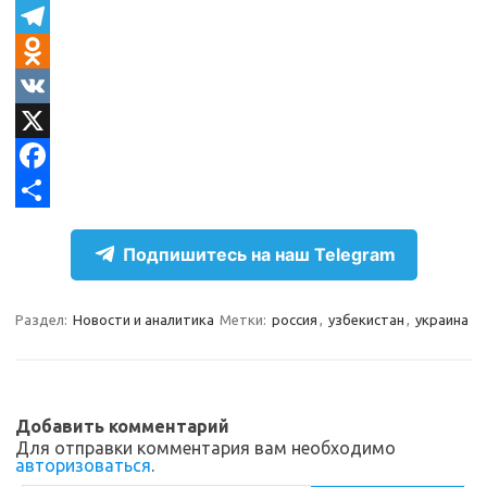
T
e
O
l
d
V
e
n
K
X
g
o
F
r
k
a
О
Подпишитесь на наш Telegram
a
l
c
т
m
a
e
п
Раздел:
Новости и аналитика
Метки:
россия
,
узбекистан
,
украина
s
b
р
s
o
а
n
o
в
Добавить комментарий
i
k
и
Для отправки комментария вам необходимо
авторизоваться
.
k
т