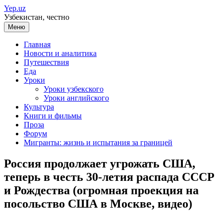
Перейти
Yep.uz
к
Узбекистан, честно
содержимому
Меню
Главная
Новости и аналитика
Путешествия
Еда
Уроки
Уроки узбекского
Уроки английского
Культура
Книги и фильмы
Проза
Форум
Мигранты: жизнь и испытания за границей
Россия продолжает угрожать США,
теперь в честь 30-летия распада СССР
и Рождества (огромная проекция на
посольство США в Москве, видео)