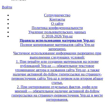
Войти
Сотрудничество
Контакты
О сайте
Политика конфиденциальности
Удаление пользовательских данных
© 2018-2026 Yep.uz
Правила использования материалов Yep.uz:
Полное копирование материалов сайта Yep.uz
запрещено.
Частичное использование информации разрешено при
выполнении следующих условий:
1. При рерайте или создании материалов на основе
публикаций Yep.uz — обязательное текстовое
упоминание автора и названия сайта Yep.uz, а также
наличие активной do-follow гиперссылки на страницу-
первоисточник сайта Yep.uz в первом или втором абзаце
статьи.
2. При цитировании отдельных фактов, цифр или
мнений — обязательное наличие активной do-follow
гиперссылки на страницу-первоисточник Yep.uz в месте
цитирования.