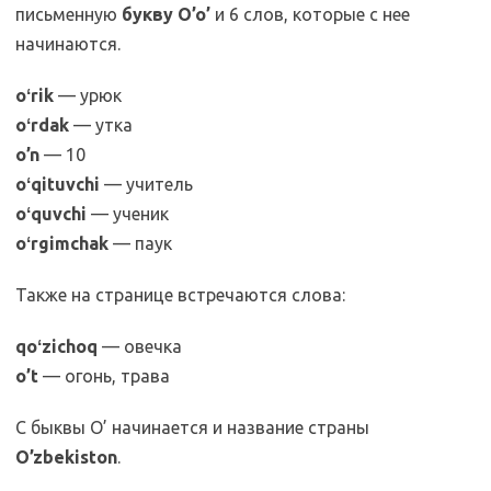
письменную
букву O’o’
и 6 слов, которые с нее
начинаются.
oʻrik
— урюк
oʻrdak
— утка
o’n
— 10
oʻqituvchi
— учитель
oʻquvchi
— ученик
oʻrgimchak
— паук
Также на странице встречаются слова:
qoʻzichoq
— овечка
o’t
— огонь, трава
С быквы O’ начинается и название страны
O’zbekiston
.