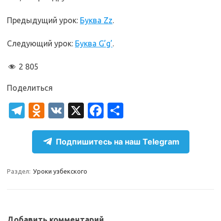
Предыдущий урок:
Буква Zz
.
Следующий урок:
Буква G’g’
.
2 805
Поделиться
T
O
V
X
Fa
О
el
d
K
c
т
e
n
e
п
Подпишитесь на наш Telegram
gr
o
b
р
a
kl
o
а
Раздел:
Уроки узбекского
m
as
o
в
sn
k
и
Добавить комментарий