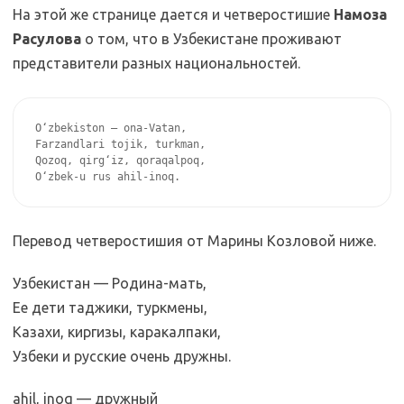
На этой же странице дается и четверостишие
Намоза
Расулова
о том, что в Узбекистане проживают
представители разных национальностей.
O‘zbekiston – ona-Vatan,

Farzandlari tojik, turkman,

Qozoq, qirg‘iz, qoraqalpoq,

O‘zbek-u rus ahil-inoq.
Перевод четверостишия от Марины Козловой ниже.
Узбекистан — Родина-мать,
Ее дети таджики, туркмены,
Казахи, киргизы, каракалпаки,
Узбеки и русские очень дружны.
ahil, inoq — дружный