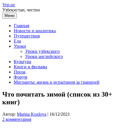
Перейти
Yep.uz
к
Узбекистан, честно
содержимому
Меню
Главная
Новости и аналитика
Путешествия
Еда
Уроки
Уроки узбекского
Уроки английского
Культура
Книги и фильмы
Проза
Форум
Мигранты: жизнь и испытания за границей
Что почитать зимой (список из 30+
книг)
Автор:
Marina Kozlova
|
16/12/2021
2 комментария