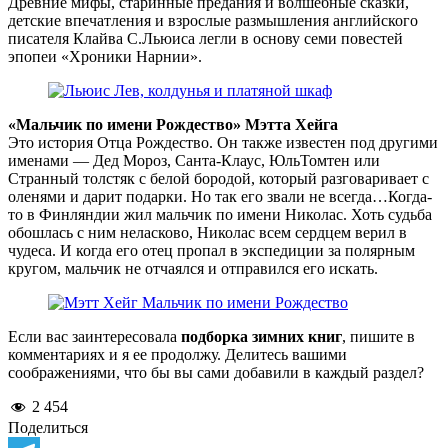
Древние мифы, старинные предания и волшебные сказки,
детские впечатления и взрослые размышления английского
писателя Клайва С.Льюиса легли в основу семи повестей
эпопеи «Хроники Нарнии».
«Мальчик по имени Рождество» Мэтта Хейга
Это история Отца Рождество. Он также известен под другими
именами — Дед Мороз, Санта-Клаус, ЮльТомтен или
Странный толстяк с белой бородой, который разговаривает с
оленями и дарит подарки. Но так его звали не всегда…Когда-
то в Финляндии жил мальчик по имени Николас. Хоть судьба
обошлась с ним неласково, Николас всем сердцем верил в
чудеса. И когда его отец пропал в экспедиции за полярным
кругом, мальчик не отчаялся и отправился его искать.
Если вас заинтересовала
подборка зимних книг
, пишите в
комментариях и я ее продолжу. Делитесь вашими
соображениями, что бы вы сами добавили в каждый раздел?
2 454
Поделиться