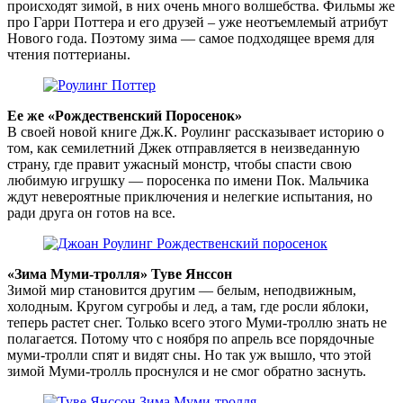
происходят зимой, в них очень много волшебства. Фильмы же
про Гарри Поттера и его друзей – уже неотъемлемый атрибут
Нового года. Поэтому зима — самое подходящее время для
чтения поттерианы.
Ее же «Рождественский Поросенок»
В своей новой книге Дж.К. Роулинг рассказывает историю о
том, как семилетний Джек отправляется в неизведанную
страну, где правит ужасный монстр, чтобы спасти свою
любимую игрушку — поросенка по имени Пок. Мальчика
ждут невероятные приключения и нелегкие испытания, но
ради друга он готов на все.
«Зима Муми-тролля» Туве Янссон
Зимой мир становится другим — белым, неподвижным,
холодным. Кругом сугробы и лед, а там, где росли яблоки,
теперь растет снег. Только всего этого Муми-троллю знать не
полагается. Потому что с ноября по апрель все порядочные
муми-тролли спят и видят сны. Но так уж вышло, что этой
зимой Муми-тролль проснулся и не смог обратно заснуть.