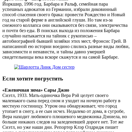
Йоркшир, 1996 год. Барбара и Ральф, семейная пара
успешных адвокатов из Германии, избрали диковинный
способ спасения своего брака: провести Рождество и Новый
год на старой ферме в английской глуши. Но там из-за
снежного коллапса они оказываются без связи, электричества
и почти без еды. В поисках выхода из положения Барбара
случайно натыкается на тайник с рукописью –
автобиографией бывшей хозяйки этих мест, Фрэнсис Грей. В
написанной ею истории воедино слились разные виды любви,
зависимости и ненависти, и тайны давно умершей
свидетельницы века вскоре скажутся и на самой Барбаре.
Если хотите погрустить
«Ежевичная зима» Сары Джио
Сиэтл, 1933. Мать-одиночка Вера Рэй целует своего
маленького сына перед сном и уходит на ночную работу в
местную гостиницу. Утром она обнаруживает, что город
утопает в снегу, а ее сын исчез. Недалеко от дома, в сугробе,
Вера находит любимого плюшевого медвежонка Дэниела, но
больше никаких следов на заледеневшей дороге нет. Тот же
Сиэтл, но уже наши дни. Репортер Клэр Олдридж пишет