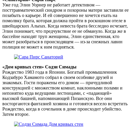
Уже год Элин Уорнер не работает детективом —
посттравматический синдром и похороны матери заставили ее
позабыть о карьере. И ей совершенно не хочется ехать на
помолвку брата, которая должна пройти в роскошном отеле в
швейцарских Альпах. Когда невеста брата бесследно исчезает,
Элин понимает, что предчувствие ее не обмануло. Когда же в
бассейне находят труп женщины, Элин единственная, кто
может разобраться в происходящем — из-за снежных лавин
полиция не может к ним подняться.
«Дом кривых стен» Содзи Симады
Рождество 1983 года в Японии. Богатый промышленник
Кодзабуро Хамамото собрал в своем особняке друзей и
знакомых. Гости поражены его домом — причудливой
конструкцией с множеством комнат, наклонными полами и
непонятно куда ведущими лестницами, с «падающей»
высокой башней, напоминающей Пизанскую. Все они
восторгаются фантазией хозяина и готовятся весело встретить
Рождество, когда в сочельник в доме происходит убийство.
Затем второе.