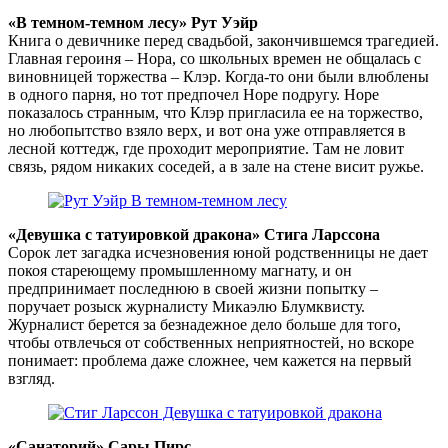
«В темном-темном лесу» Рут Уэйр
Книга о девичнике перед свадьбой, закончившемся трагедией.
Главная героиня – Нора, со школьных времен не общалась с
виновницей торжества – Клэр. Когда-то они были влюблены
в одного парня, но тот предпочел Норе подругу. Норе
показалось странным, что Клэр пригласила ее на торжество,
но любопытство взяло верх, и вот она уже отправляется в
лесной коттедж, где проходит мероприятие. Там не ловит
связь, рядом никаких соседей, а в зале на стене висит ружье.
«Девушка с татуировкой дракона» Стига Ларссона
Сорок лет загадка исчезновения юной родственницы не дает
покоя стареющему промышленному магнату, и он
предпринимает последнюю в своей жизни попытку –
поручает розыск журналисту Микаэлю Блумквисту.
Журналист берется за безнадежное дело больше для того,
чтобы отвлечься от собственных неприятностей, но вскоре
понимает: проблема даже сложнее, чем кажется на первый
взгляд.
«Санаторий» Сары Пирс