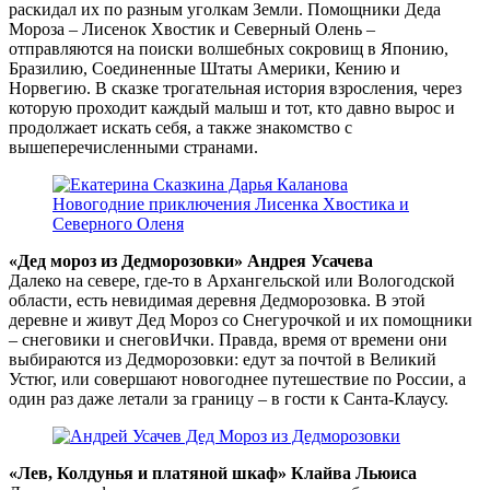
раскидал их по разным уголкам Земли. Помощники Деда
Мороза – Лисенок Хвостик и Северный Олень –
отправляются на поиски волшебных сокровищ в Японию,
Бразилию, Соединенные Штаты Америки, Кению и
Норвегию. В сказке трогательная история взросления, через
которую проходит каждый малыш и тот, кто давно вырос и
продолжает искать себя, а также знакомство с
вышеперечисленными странами.
«Дед мороз из Дедморозовки» Андрея Усачева
Далеко на севере, где-то в Архангельской или Вологодской
области, есть невидимая деревня Дедморозовка. В этой
деревне и живут Дед Мороз со Снегурочкой и их помощники
– снеговики и снеговИчки. Правда, время от времени они
выбираются из Дедморозовки: едут за почтой в Великий
Устюг, или совершают новогоднее путешествие по России, а
один раз даже летали за границу – в гости к Санта-Клаусу.
«Лев, Колдунья и платяной шкаф» Клайва Льюиса