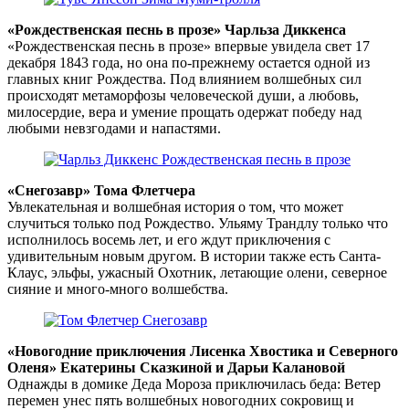
«Рождественская песнь в прозе» Чарльза Диккенса
«Рождественская песнь в прозе» впервые увидела свет 17
декабря 1843 года, но она по-прежнему остается одной из
главных книг Рождества. Под влиянием волшебных сил
происходят метаморфозы человеческой души, а любовь,
милосердие, вера и умение прощать одержат победу над
любыми невзгодами и напастями.
«Снегозавр» Тома Флетчера
Увлекательная и волшебная история о том, что может
случиться только под Рождество. Ульяму Трандлу только что
исполнилось восемь лет, и его ждут приключения с
удивительным новым другом. В истории также есть Санта-
Клаус, эльфы, ужасный Охотник, летающие олени, северное
сияние и много-много волшебства.
«Новогодние приключения Лисенка Хвостика и Северного
Оленя» Екатерины Сказкиной и Дарьи Калановой
Однажды в домике Деда Мороза приключилась беда: Ветер
перемен унес пять волшебных новогодних сокровищ и