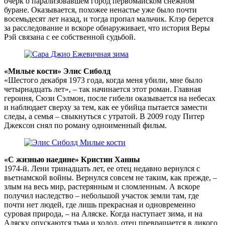
очерк о парализовавшем город первомайском снежном
буране. Оказывается, похожее ненастье уже было почти
восемьдесят лет назад, и тогда пропал мальчик. Клэр берется
за расследование и вскоре обнаруживает, что история Веры
Рэй связана с ее собственной судьбой.
«Милые кости» Элис Сиболд
«Шестого декабря 1973 года, когда меня убили, мне было
четырнадцать лет», – так начинается этот роман. Главная
героиня, Сюзи Сэлмон, после гибели оказывается на небесах
и наблюдает сверху за тем, как ее убийца пытается замести
следы, а семья – свыкнуться с утратой. В 2009 году Питер
Джексон снял по роману одноименный фильм.
«С жизнью наедине» Кристин Ханны
1974-й. Лени тринадцать лет, ее отец недавно вернулся с
вьетнамской войны. Вернулся совсем не таким, как прежде, –
злым на весь мир, растерянным и сломленным. А вскоре
получил наследство – небольшой участок земли там, где
почти нет людей, где лишь прекрасная и одновременно
суровая природа, – на Аляске. Когда наступает зима, и на
Аляску опускаются тьма и холод, отец превращается в дикого