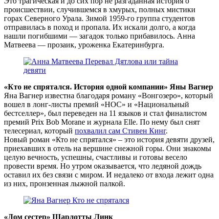
Это трагическая и до сих пор не разгаданная история о
происшествии, случившемся в хмурых, полных мистики
горах Cеверного Урала. Зимой 1959-го группа студентов
отправилась в поход и пропала. Их искали долго, а когда
нашли погибшими — загадок только прибавилось. Анна
Матвеева — прозаик, уроженка Екатеринбурга.
«Кто не спрятался. История одной компании» Яны Вагнер
Яна Вагнер известна благодаря роману «Вонгозеро», который
вошел в лонг-листы премий «НОС» и «Национальный
бестселлер», был переведен на 11 языков и стал финалистом
премий Prix Bob Morane и журнала Elle. По нему был снят
телесериал, который
похвалил сам Стивен Кинг
.
Новый роман «Кто не спрятался» – это история девяти друзей,
приехавших в отель на вершине снежной горы. Они знакомы
целую вечность, успешны, счастливы и готовы весело
провести время. Но утром оказывается, что ледяной дождь
оставил их без связи с миром. И недалеко от входа лежит одна
из них, пронзенная лыжной палкой.
«Дом сестер» Шарлотты Линк