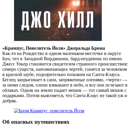
«Крампус, Повелитель Йоля» Джеральда Брома
Как-то на Рождество в одном маленьком местечке в округе
Бун, что в Западной Вирджинии, бард-неудачник по имени
Джесс Уокер становится свидетелем странного происшествия:
семеро существ, напоминающих чертей, гонятся за человеком
в красной шубе, подозрительно похожим на Санта-Клауса.
Беглец запрыгивает в сани, запряженные оленями, «черти» —
за ними следом, олени взмывают в небо, и все они исчезают в
облаках. Однак на землю падает мешок — тот самый мешок с
подарками. Потом выясняется, что Санта-Клаус не такой уж и
добряк.
Об опасных путешествиях