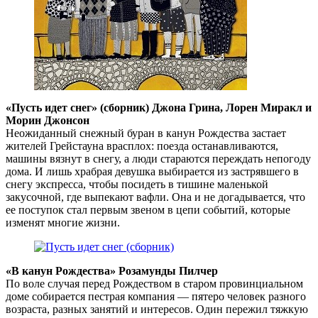
«Пусть идет снег» (сборник) Джона Грина, Лорен Миракл и
Морин Джонсон
Неожиданный снежный буран в канун Рождества застает
жителей Грейстауна врасплох: поезда останавливаются,
машины вязнут в снегу, а люди стараются переждать непогоду
дома. И лишь храбрая девушка выбирается из застрявшего в
снегу экспресса, чтобы посидеть в тишине маленькой
закусочной, где выпекают вафли. Она и не догадывается, что
ее поступок стал первым звеном в цепи событий, которые
изменят многие жизни.
«В канун Рождества» Розамунды Пилчер
По воле случая перед Рождеством в старом провинциальном
доме собирается пестрая компания — пятеро человек разного
возраста, разных занятий и интересов. Один пережил тяжкую