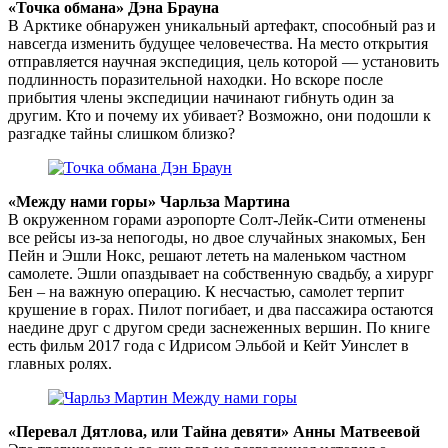
«Точка обмана» Дэна Брауна
В Арктике обнаружен уникальный артефакт, способный раз и
навсегда изменить будущее человечества. На место открытия
отправляется научная экспедиция, цель которой — установить
подлинность поразительной находки. Но вскоре после
прибытия члены экспедиции начинают гибнуть один за
другим. Кто и почему их убивает? Возможно, они подошли к
разгадке тайны слишком близко?
«Между нами горы» Чарльза Мартина
В окруженном горами аэропорте Солт-Лейк-Сити отменены
все рейсы из-за непогоды, но двое случайных знакомых, Бен
Пейн и Эшли Нокс, решают лететь на маленьком частном
самолете. Эшли опаздывает на собственную свадьбу, а хирург
Бен – на важную операцию. К несчастью, самолет терпит
крушение в горах. Пилот погибает, и два пассажира остаются
наедине друг с другом среди заснеженных вершин. По книге
есть фильм 2017 года с Идрисом Эльбой и Кейт Уинслет в
главных ролях.
«Перевал Дятлова, или Тайна девяти» Анны Матвеевой