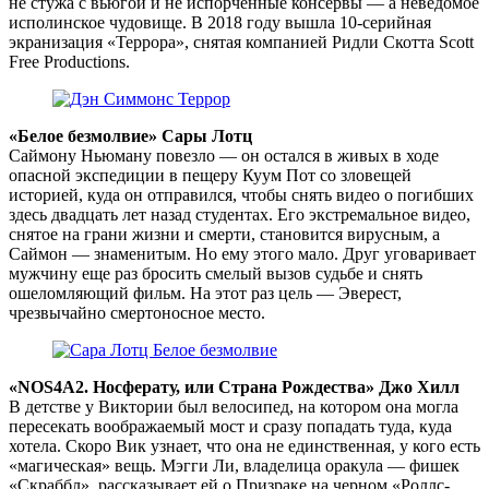
не стужа с вьюгой и не испорченные консервы — а неведомое
исполинское чудовище. В 2018 году вышла 10-серийная
экранизация «Террора», снятая компанией Ридли Скотта Scott
Free Productions.
«Белое безмолвие» Сары Лотц
Саймону Ньюману повезло — он остался в живых в ходе
опасной экспедиции в пещеру Куум Пот со зловещей
историей, куда он отправился, чтобы снять видео о погибших
здесь двадцать лет назад студентах. Его экстремальное видео,
снятое на грани жизни и смерти, становится вирусным, а
Саймон — знаменитым. Но ему этого мало. Друг уговаривает
мужчину еще раз бросить смелый вызов судьбе и снять
ошеломляющий фильм. На этот раз цель — Эверест,
чрезвычайно смертоносное место.
«NOS4A2. Носферату, или Страна Рождества» Джо Хилл
В детстве у Виктории был велосипед, на котором она могла
пересекать воображаемый мост и сразу попадать туда, куда
хотела. Скоро Вик узнает, что она не единственная, у кого есть
«магическая» вещь. Мэгги Ли, владелица оракула — фишек
«Скраббл», рассказывает ей о Призраке на черном «Роллс-