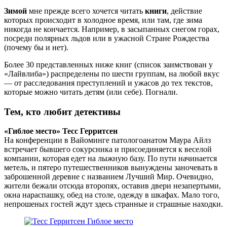
Зимой
мне прежде всего хочется читать
книги
, действие
которых происходит в холодное время, или там, где зима
никогда не кончается. Например, в засыпанных снегом горах,
посреди полярных льдов или в ужасной Стране Рождества
(почему бы и нет).
Более 30 представленных ниже книг (список заимствован у
«Лайвлиба») распределены по шести группам, на любой вкус
— от расследования преступлений и ужасов до тех текстов,
которые можно читать детям (или себе). Погнали.
Тем, кто любит детективы
«Гиблое место» Тесс Герритсен
На конференции в Вайоминге патологоанатом Маура Айлз
встречает бывшего сокурсника и присоединяется к веселой
компании, которая едет на лыжную базу. По пути начинается
метель, и пятеро путешественников вынуждены заночевать в
заброшенной деревне с названием Лучший Мир. Очевидно,
жители бежали отсюда второпях, оставив двери незапертыми,
окна нараспашку, обед на столе, одежду в шкафах. Мало того,
непрошеных гостей ждут здесь странные и страшные находки.