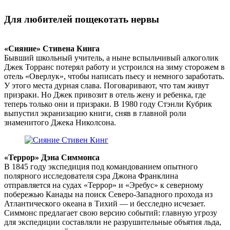
Для любителей пощекотать нервы
«Сияние» Стивена Кинга
Бывший школьный учитель, а ныне вспыльчивый алкоголик
Джек Торранс потерял работу и устроился на зиму сторожем в
отель «Оверлук», чтобы написать пьесу и немного заработать.
У этого места дурная слава. Поговаривают, что там живут
призраки. Но Джек привозит в отель жену и ребенка, где
теперь только они и призраки. В 1980 году Стэнли Кубрик
выпустил экранизацию книги, сняв в главной роли
знаменитого Джека Николсона.
«Террор» Дэна Симмонса
В 1845 году экспедиция под командованием опытного
полярного исследователя сэра Джона Франклина
отправляется на судах «Террор» и «Эребус» к северному
побережью Канады на поиск Северо-Западного прохода из
Атлантического океана в Тихий — и бесследно исчезает.
Симмонс предлагает свою версию событий: главную угрозу
для экспедиции составляли не разрушительные объятия льда,