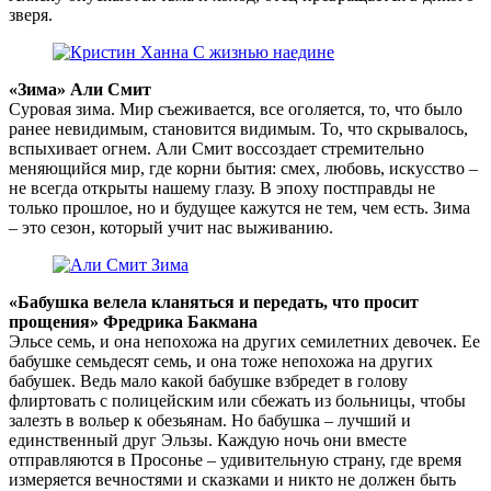
зверя.
«Зима» Али Смит
Суровая зима. Мир съеживается, все оголяется, то, что было
ранее невидимым, становится видимым. То, что скрывалось,
вспыхивает огнем. Али Смит воссоздает стремительно
меняющийся мир, где корни бытия: смех, любовь, искусство –
не всегда открыты нашему глазу. В эпоху постправды не
только прошлое, но и будущее кажутся не тем, чем есть. Зима
– это сезон, который учит нас выживанию.
«Бабушка велела кланяться и передать, что просит
прощения» Фредрика Бакмана
Эльсе семь, и она непохожа на других семилетних девочек. Ее
бабушке семьдесят семь, и она тоже непохожа на других
бабушек. Ведь мало какой бабушке взбредет в голову
флиртовать с полицейским или сбежать из больницы, чтобы
залезть в вольер к обезьянам. Но бабушка – лучший и
единственный друг Эльзы. Каждую ночь они вместе
отправляются в Просонье – удивительную страну, где время
измеряется вечностями и сказками и никто не должен быть