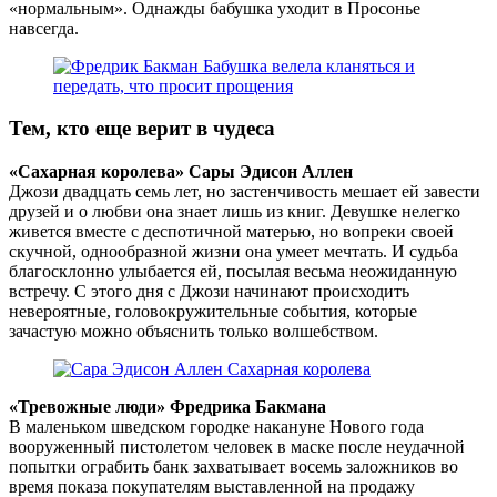
«нормальным». Однажды бабушка уходит в Просонье
навсегда.
Тем, кто еще верит в чудеса
«Сахарная королева» Сары Эдисон Аллен
Джози двадцать семь лет, но застенчивость мешает ей завести
друзей и о любви она знает лишь из книг. Девушке нелегко
живется вместе с деспотичной матерью, но вопреки своей
скучной, однообразной жизни она умеет мечтать. И судьба
благосклонно улыбается ей, посылая весьма неожиданную
встречу. С этого дня с Джози начинают происходить
невероятные, головокружительные события, которые
зачастую можно объяснить только волшебством.
«Тревожные люди» Фредрика Бакмана
В маленьком шведском городке накануне Нового года
вооруженный пистолетом человек в маске после неудачной
попытки ограбить банк захватывает восемь заложников во
время показа покупателям выставленной на продажу