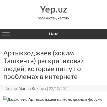
Перейти
к
Yep.uz
содержимому
Узбекистан, честно
Меню
Артыкходжаев (хоким
Ташкента) раскритиковал
людей, которые пишут о
проблемах в интернете
Автор:
Marina Kozlova
|
22/12/2021