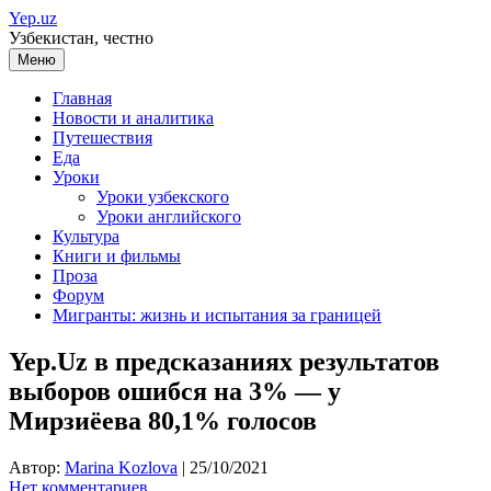
Перейти
Yep.uz
к
Узбекистан, честно
содержимому
Меню
Главная
Новости и аналитика
Путешествия
Еда
Уроки
Уроки узбекского
Уроки английского
Культура
Книги и фильмы
Проза
Форум
Мигранты: жизнь и испытания за границей
Yep.Uz в предсказаниях результатов
выборов ошибся на 3% — у
Мирзиёева 80,1% голосов
Автор:
Marina Kozlova
|
25/10/2021
Нет комментариев