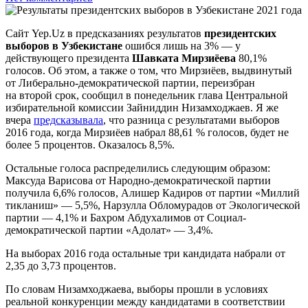
Сайт Yep.Uz в предсказаниях результатов
президентских
выборов в Узбекистане
ошибся лишь на 3% — у
действующего президента
Шавката Мирзиёева
80,1%
голосов. Об этом, а также о том, что Мирзиёев, выдвинутый
от Либерально-демократической партии, переизбран
на второй срок, сообщил в понедельник глава Центральной
избирательной комиссии Зайниддин Низамходжаев. Я же
вчера
предсказывала
, что разница с результатами выборов
2016 года, когда Мирзиёев набрал 88,61 % голосов, будет не
более 5 процентов. Оказалось 8,5%.
Остальные голоса распределились следующим образом:
Максуда Варисова от Народно-демократической партии
получила 6,6% голосов, Алишер Кадиров от партии «Миллий
тикланиш» — 5,5%, Нарзулла Обломурадов от Экологической
партии — 4,1% и Бахром Абдухалимов от Социал-
демократической партии «Адолат» — 3,4%.
На выборах 2016 года остальные три кандидата набрали от
2,35 до 3,73 процентов.
По словам Низамходжаева, выборы прошли в условиях
реальной конкуренции между кандидатами в соответствии