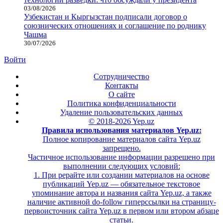
03/08/2026
Узбекистан и Кыргызстан подписали договор о
союзнических отношениях и соглашение по роднику
Чашма
30/07/2026
Войти
Сотрудничество
Контакты
О сайте
Политика конфиденциальности
Удаление пользовательских данных
© 2018-2026 Yep.uz
Правила использования материалов Yep.uz:
Полное копирование материалов сайта Yep.uz
запрещено.
Частичное использование информации разрешено при
выполнении следующих условий:
1. При рерайте или создании материалов на основе
публикаций Yep.uz — обязательное текстовое
упоминание автора и названия сайта Yep.uz, а также
наличие активной do-follow гиперссылки на страницу-
первоисточник сайта Yep.uz в первом или втором абзаце
статьи.