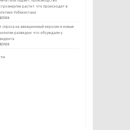
ыча газа падает, производство
ктроэнергии растет: что происходит в
ргетике Узбекистана
8/2026
т спроса на авиационный керосин и новые
нологии разведки: что обсуждали у
зидента
8/2026
йти