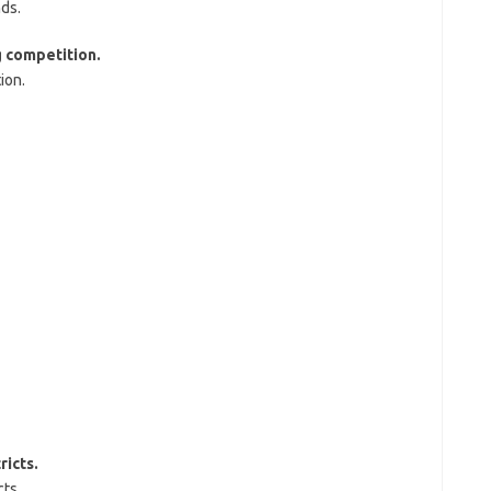
nds.
g competition.
ion.
ricts.
cts.