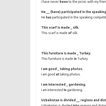
I have never
been
to the picnic with my frie
He
__
(have) participated in the speakin
He
has
participated in the speaking competit
This scarf is made
_
silk.
This scarf is made
of
silk.
This furniture is made
_
Turkey.
This furniture is made
in
Turkey.
I am good
_
taking photos.
I am good
at
taking photos.
I am interested
_
gardening.
I am interested
in
gardening.
Uzbekistan is divided
__
regions and dist
Uzbekistan is divided
into
regions and distri