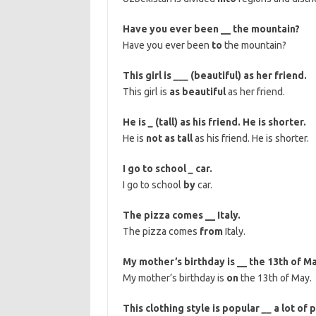
Have you ever been __ the mountain?
Have you ever been
to
the mountain?
This girl is
___
(beautiful) as her friend.
This girl is
as beautiful
as her friend.
He is
_
(tall) as his friend. He is shorter.
He is
not as tall
as his friend. He is shorter.
I go to school
_
car.
I go to school
by
car.
The pizza comes __ Italy.
The pizza comes
from
Italy.
My mother’s birthday is __ the 13th of Ma
My mother’s birthday is
on
the 13th of May.
This clothing style is popular
__
a lot of 