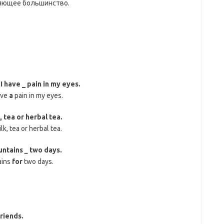
вляющее большинство.
I have _ pain in my eyes.
ave
a
pain in my eyes.
, tea or herbal tea.
lk, tea or herbal tea.
ountains
_
two days.
ains
for
two days.
friends.