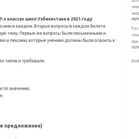
Доб
эле
эне
7-х классах школ Узбекистана в 2021 году
08/0
осами в каждом. Вторые вопросы в каждом билете
Рос
ную тему. Первые же вопросы были письменными и
тех
ки и лексики, которые ученики должны были освоить к
пре
03/0
х типов и требовали:
Во
 по значению;
е.
те предложение)