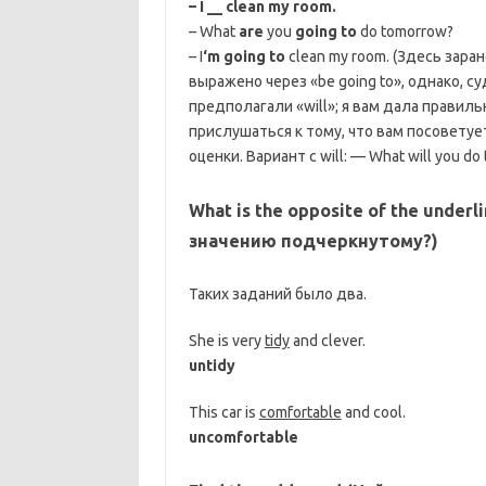
– I __ clean my room.
– What
are
you
going to
do tomorrow?
– I
‘m going to
clean my room. (Здесь зар
выражено через «be going to», однако, с
предполагали «will»; я вам дала правил
прислушаться к тому, что вам посоветуе
оценки. Вариант с will: — What will you do 
What is the opposite of the unde
значению подчеркнутому?)
Таких заданий было два.
She is very
tidy
and clever.
untidy
This car is
comfortable
and cool.
uncomfortable