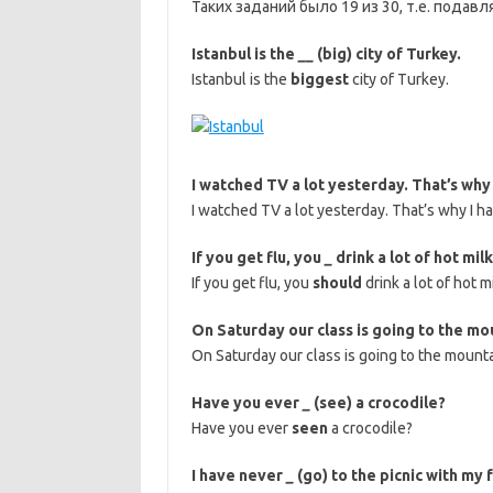
Таких заданий было 19 из 30, т.е. пода
Istanbul is the
__
(big) city of Turkey.
Istanbul is the
biggest
city of Turkey.
I watched TV a lot yesterday. That’s why 
I watched TV a lot yesterday. That’s why I h
If you get flu, you
_
drink a lot of hot milk
If you get flu, you
should
drink a lot of hot mi
On Saturday our class is going to the m
On Saturday our class is going to the mount
Have you ever
_
(see) a crocodile?
Have you ever
seen
a crocodile?
I have never
_
(go) to the picnic with my 