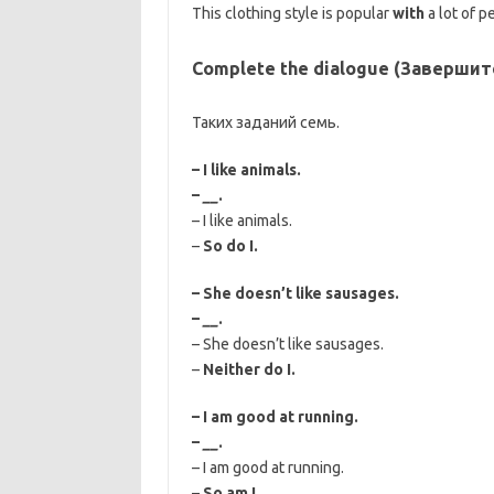
This clothing style is popular
with
a lot of p
Complete the dialogue (Завершит
Таких заданий семь.
– I like animals.
–
__
.
– I like animals.
–
So do I.
– She doesn’t like sausages.
–
__
.
– She doesn’t like sausages.
–
Neither do I.
– I am good at running.
–
__
.
– I am good at running.
–
So am I.