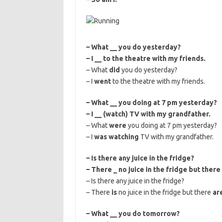
– What __ you do yesterday?
– I __ to the theatre with my friends.
– What
did
you do yesterday?
– I
went
to the theatre with my friends.
– What __ you doing at 7 pm yesterday?
– I __ (watch) TV with my grandfather.
– What
were
you doing at 7 pm yesterday?
– I
was watching
TV with my grandfather.
– Is there any juice in the fridge?
– There _ no juice in the fridge but there
– Is there any juice in the fridge?
– There
is
no juice in the fridge but there
ar
– What __ you do tomorrow?