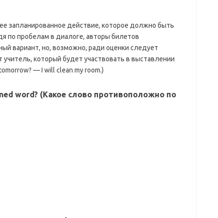
анее запланированное действие, которое должно быть
удя по пробелам в диалоге, авторы билетов
ьный вариант, но, возможно, ради оценки следует
т учитель, который будет участвовать в выставлении
tomorrow? — I will clean my room.)
rlined word? (Какое слово противоположно по