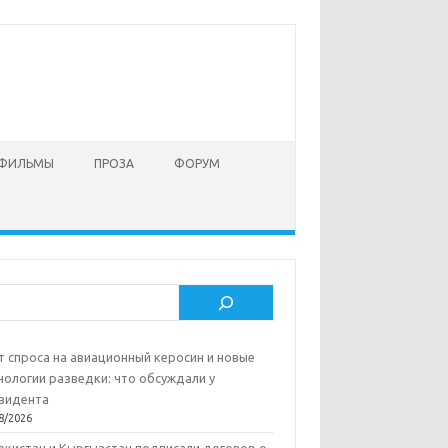
 ФИЛЬМЫ
ПРОЗА
ФОРУМ
ск
т спроса на авиационный керосин и новые
нологии разведки: что обсуждали у
зидента
8/2026