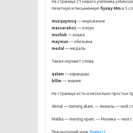
На странице 21 нового учебника узбекск
печатную и письменную
букву Mm
и 5 с
muzqaymoq
— мороженое
masxaraboz
— клоун
mushuk
— кошка
maymun
— обезьяна
medal
— медаль
Также изучают слова
qalam
— карандаш
bilim
— знание
На странице есть и несколько простых 
Akmal — mening akam. — Акмаль — мой с
Malika — mening opam. — Малика — моя с
Предыдущий урок:
Буква Ll
.