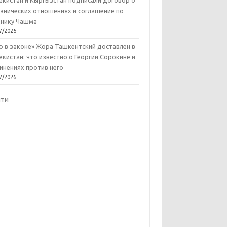
екистан и Кыргызстан подписали договор о
знических отношениях и соглашение по
нику Чашма
7/2026
р в законе» Жора Ташкентский доставлен в
екистан: что известно о Георгии Сорокине и
инениях против него
7/2026
йти