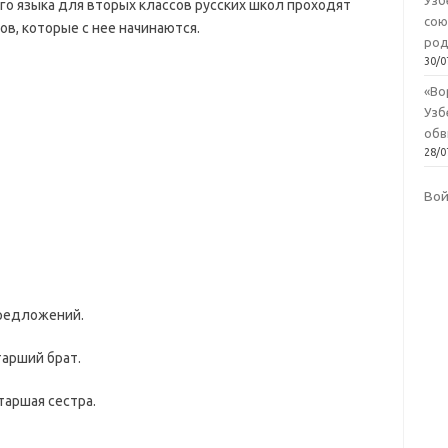
Узб
ого языка для вторых классов русских школ проходят
сою
лов, которые с нее начинаются.
род
30/0
«Во
Узб
обв
28/0
Во
предложений.
тарший брат.
таршая сестра.