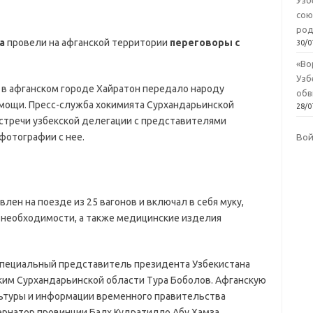
Узб
сою
род
а
провели на афганской территории
переговоры с
30/0
«Во
Узб
 в афганском городе Хайратон передало народу
обв
омощи. Пресс-служба хокимията Сурхандарьинской
28/0
стречи узбекской делегации с представителями
фотографии с нее.
Во
лен на поезде из 25 вагонов и включал в себя муку,
й необходимости, а также медицинские изделия
 специальный представитель президента Узбекистана
ким Сурхандарьинской области Тура Боболов. Афганскую
ьтуры и информации временного правительства
рнатор провинции Балх Кудратилло Абу Хамза.