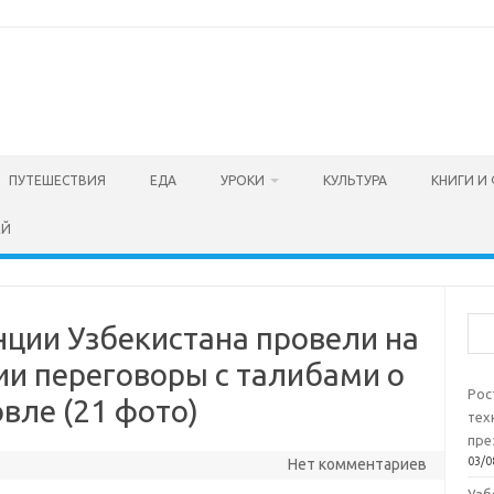
ПУТЕШЕСТВИЯ
ЕДА
УРОКИ
КУЛЬТУРА
КНИГИ И
ЕЙ
Пои
нции Узбекистана провели на
ии переговоры с талибами о
Рос
вле (21 фото)
тех
пре
03/0
Нет комментариев