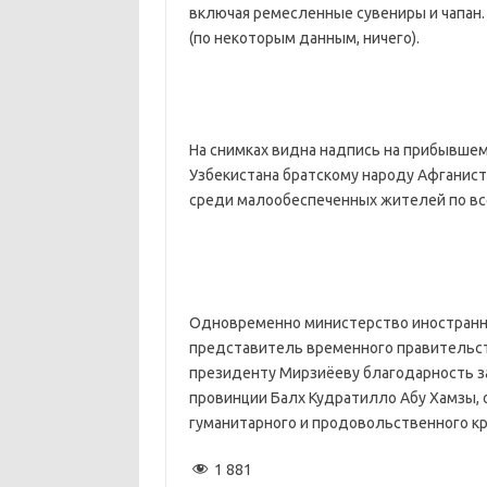
включая ремесленные сувениры и чапан. 
(по некоторым данным, ничего).
На снимках видна надпись на прибывшем
Узбекистана братскому народу Афганист
среди малообеспеченных жителей по вс
Одновременно министерство иностранн
представитель временного правительс
президенту Мирзиёеву благодарность з
провинции Балх Кудратилло Абу Хамзы,
гуманитарного и продовольственного кри
1 881