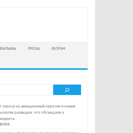
 ФИЛЬМЫ
ПРОЗА
ФОРУМ
ск
т спроса на авиационный керосин и новые
нологии разведки: что обсуждали у
зидента
8/2026