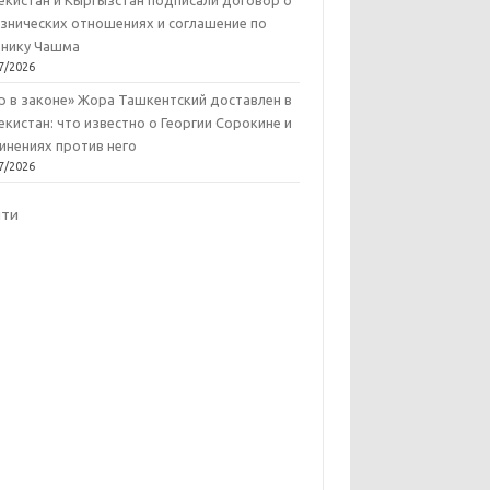
екистан и Кыргызстан подписали договор о
знических отношениях и соглашение по
нику Чашма
7/2026
р в законе» Жора Ташкентский доставлен в
екистан: что известно о Георгии Сорокине и
инениях против него
7/2026
йти