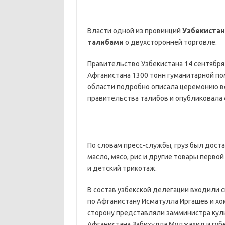
Власти одной из провинций
Узбекистан
талибами
о двухсторонней торговле.
Правительство Узбекистана 14 сентября
Афганистана 1300 тонн гуманитарной п
области подробно описала церемонию в
правительства талибов и опубликовала 
По словам пресс-службы, груз был достав
масло, мясо, рис и другие товары перво
и детский трикотаж.
В состав узбекской делегации входили
по Афганистану Исматулла Иргашев и хо
сторону представляли замминистра кул
Афганистана Забихулла Муджахид и губе