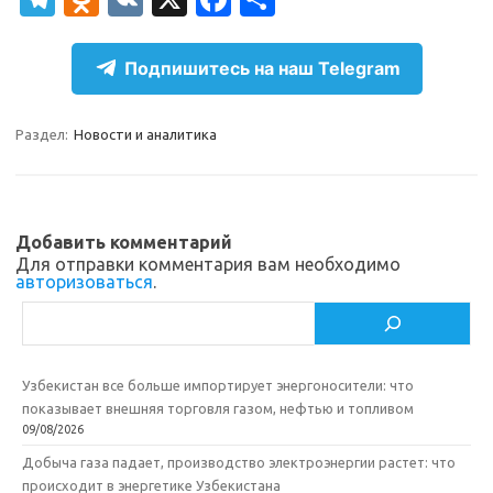
el
d
K
c
т
e
n
e
п
Подпишитесь на наш Telegram
gr
o
b
р
a
kl
o
а
Раздел:
Новости и аналитика
m
as
o
в
sn
k
и
ik
т
Добавить комментарий
Для отправки комментария вам необходимо
i
ь
авторизоваться
.
Поиск
Узбекистан все больше импортирует энергоносители: что
показывает внешняя торговля газом, нефтью и топливом
09/08/2026
Добыча газа падает, производство электроэнергии растет: что
происходит в энергетике Узбекистана