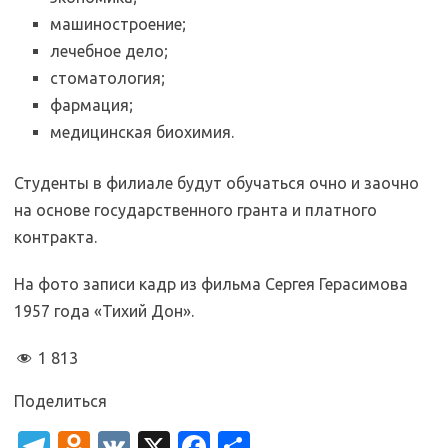
машиностроение;
лечебное дело;
стоматология;
фармация;
медицинская биохимия.
Студенты в филиале будут обучаться очно и заочно
на основе государственного гранта и платного
контракта.
На фото записи кадр из фильма Сергея Герасимова
1957 года «Тихий Дон».
1 813
Поделиться
T
O
V
X
Fa
О