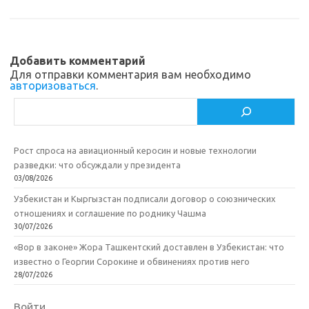
s
o
а
n
o
в
Добавить комментарий
i
k
и
Для отправки комментария вам необходимо
авторизоваться
.
k
т
Поиск
i
ь
Рост спроса на авиационный керосин и новые технологии
разведки: что обсуждали у президента
03/08/2026
Узбекистан и Кыргызстан подписали договор о союзнических
отношениях и соглашение по роднику Чашма
30/07/2026
«Вор в законе» Жора Ташкентский доставлен в Узбекистан: что
известно о Георгии Сорокине и обвинениях против него
28/07/2026
Войти