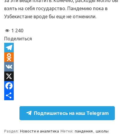
за эти вещи платить. Конечно, расходы могло бы
взять на себя государство. Пандемию пока в
Узбекистане вроде бы еще не отменили.
1 240
Поделиться
T
e
O
l
d
V
e
n
K
X
g
o
F
r
k
a
О
Подпишитесь на наш Telegram
a
l
c
т
m
a
e
п
Раздел:
Новости и аналитика
Метки:
пандемия
,
школы
s
b
р