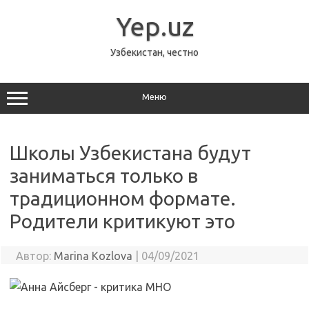
Перейти
к
Yep.uz
содержимому
Узбекистан, честно
Меню
Школы Узбекистана будут
заниматься только в
традиционном формате.
Родители критикуют это
Автор:
Marina Kozlova
|
04/09/2021