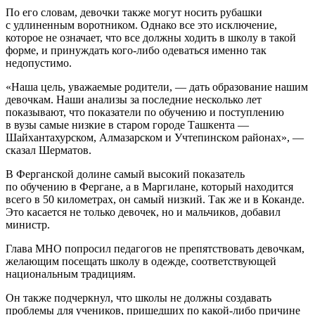
По его словам, девочки также могут носить рубашки
с удлиненным воротником. Однако все это исключение,
которое не означает, что все должны ходить в школу в такой
форме, и принуждать кого-либо одеваться именно так
недопустимо.
«Наша цель, уважаемые родители, — дать образование нашим
девочкам. Наши анализы за последние несколько лет
показывают, что показатели по обучению и поступлению
в вузы самые низкие в старом городе Ташкента —
Шайхантахурском, Алмазарском и Учтепинском районах», —
сказал Шерматов.
В Ферганской долине самый высокий показатель
по обучению в Фергане, а в Маргилане, который находится
всего в 50 километрах, он самый низкий. Так же и в Коканде.
Это касается не только девочек, но и мальчиков, добавил
министр.
Глава МНО попросил педагогов не препятствовать девочкам,
желающим посещать школу в одежде, соответствующей
национальным традициям.
Он также подчеркнул, что школы не должны создавать
проблемы для учеников, пришедших по какой-либо причине