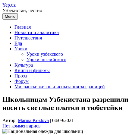
Перейти
Yep.uz
к
Узбекистан, честно
содержимому
Меню
Главная
Новости и аналитика
Путешествия
Еда
Уроки
Уроки узбекского
Уроки английского
Культура
Книги и фильмы
Проза
Форум
Мигранты: жизнь и испытания за границей
Школьницам Узбекистана разрешили
носить светлые платки и тюбетейки
Автор:
Marina Kozlova
|
04/09/2021
Нет комментариев