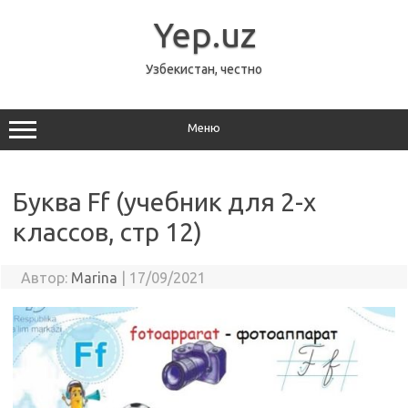
Перейти
к
Yep.uz
содержимому
Узбекистан, честно
Меню
Буква Ff (учебник для 2-х
классов, стр 12)
Автор:
Marina
|
17/09/2021