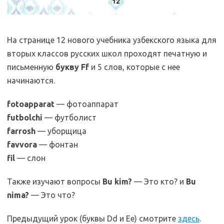
На странице 12 нового учебника узбекского языка для
вторых классов русских школ проходят печатную и
письменную
букву Ff
и 5 слов, которые с нее
начинаются.
fotoapparat
— фотоаппарат
futbolchi
— футболист
farrosh
— уборщица
favvora
— фонтан
fil
— слон
Также изучают вопросы
Bu kim?
— Это кто? и
Bu
nima?
— Это что?
Предыдущий урок (буквы Dd и Ee) смотрите
здесь
.