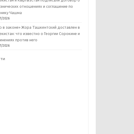
екистан и Кыргызстан подписали договор о
знических отношениях и соглашение по
нику Чашма
7/2026
р в законе» Жора Ташкентский доставлен в
екистан: что известно о Георгии Сорокине и
инениях против него
7/2026
йти