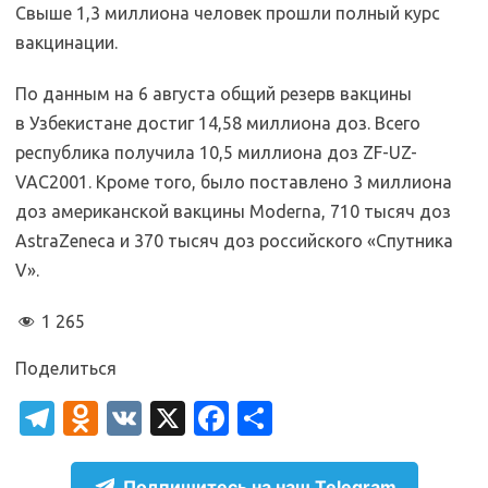
Свыше 1,3 миллиона человек прошли полный курс
вакцинации.
По данным на 6 августа общий резерв вакцины
в Узбекистане достиг 14,58 миллиона доз. Всего
республика получила 10,5 миллиона доз ZF-UZ-
VAC2001. Кроме того, было поставлено 3 миллиона
доз американской вакцины Moderna, 710 тысяч доз
AstraZeneca и 370 тысяч доз российского «Спутника
V».
1 265
Поделиться
T
O
V
X
Fa
О
el
d
K
c
т
Подпишитесь на наш Telegram