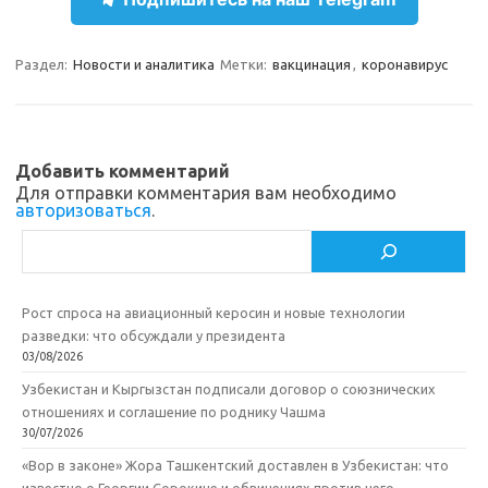
e
n
e
п
gr
o
b
р
a
kl
o
а
Раздел:
Новости и аналитика
Метки:
вакцинация
,
коронавирус
m
as
o
в
sn
k
и
ik
т
Добавить комментарий
Для отправки комментария вам необходимо
i
ь
авторизоваться
.
Поиск
Рост спроса на авиационный керосин и новые технологии
разведки: что обсуждали у президента
03/08/2026
Узбекистан и Кыргызстан подписали договор о союзнических
отношениях и соглашение по роднику Чашма
30/07/2026
«Вор в законе» Жора Ташкентский доставлен в Узбекистан: что