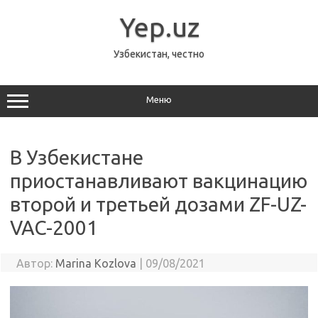
Перейти
к
Yep.uz
содержимому
Узбекистан, честно
Меню
В Узбекистане
приостанавливают вакцинацию
второй и третьей дозами ZF-UZ-
VAC-2001
Автор:
Marina Kozlova
|
09/08/2021