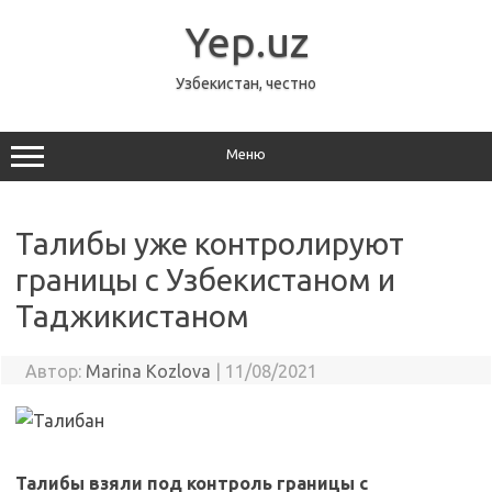
Перейти
к
Yep.uz
содержимому
Узбекистан, честно
Меню
Талибы уже контролируют
границы с Узбекистаном и
Таджикистаном
Автор:
Marina Kozlova
|
11/08/2021
Талибы взяли под контроль границы с