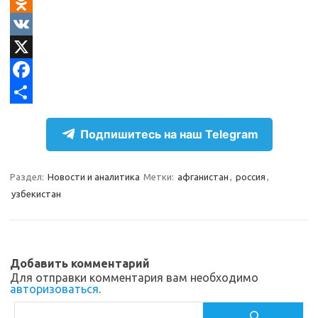
T
e
O
l
d
V
e
n
K
X
g
o
F
r
k
a
О
Подпишитесь на наш Telegram
a
l
c
т
m
a
e
п
Раздел:
Новости и аналитика
Метки:
афганистан
,
россия
,
s
b
р
узбекистан
s
o
а
n
o
в
i
k
и
Добавить комментарий
k
т
Для отправки комментария вам необходимо
авторизоваться
.
i
ь
Поиск