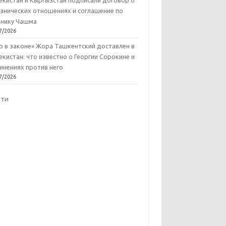
екистан и Кыргызстан подписали договор о
знических отношениях и соглашение по
нику Чашма
7/2026
р в законе» Жора Ташкентский доставлен в
екистан: что известно о Георгии Сорокине и
инениях против него
7/2026
йти