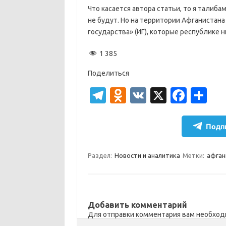
Что касается автора статьи, то я талиба
не будут. Но на территории Афганистана
государства» (ИГ), которые республике н
1 385
Поделиться
T
O
V
X
Fa
О
el
d
K
c
т
e
n
e
п
Подпи
gr
o
b
р
a
kl
o
а
Раздел:
Новости и аналитика
Метки:
афган
m
as
o
в
sn
k
и
ik
т
Добавить комментарий
Для отправки комментария вам необхо
i
ь