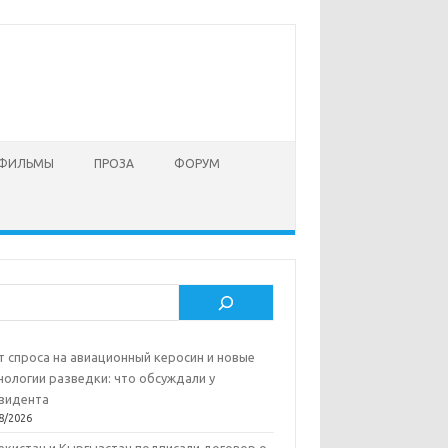
 ФИЛЬМЫ
ПРОЗА
ФОРУМ
ск
т спроса на авиационный керосин и новые
нологии разведки: что обсуждали у
зидента
8/2026