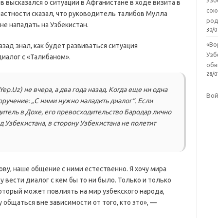
Узб
 высказался о ситуации в Афганистане в ходе визита в
сою
 частности сказал, что руководитель талибов Мулла
род
не нападать на Узбекистан.
30/0
«Во
азад знал, как будет развиваться ситуация
Узб
диалог с «Талибаном».
обв
28/0
p.Uz) не вчера, а два года назад. Когда еще ни одна
Во
оручение: „С ними нужно наладить диалог“. Если
итель в Дохе, его превосходительство Бародар лично
д Узбекистана, в сторону Узбекистана не полетит
ову, наше общение с ними естественно. Я хочу мира
ду вести диалог с кем бы то ни было. Только и только
оторый может повлиять на мир узбекского народа,
 общаться вне зависимости от того, кто это», —