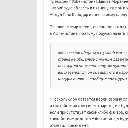
Президент Узбекистана Шавкат Мирзиёев
Навоийскую область в пятницу, где он в
Абдул Гани Бародар верен своему слову 
По словам Мирзиёева, он еще два года н
в Афганистане, поэтому поручал начать 
«Мы начали общаться с (талибами — Ye
страна не общалась с ними, я давал п
вы видели по телевизору, их руковод
высказывался, он обещал, что в наро
ни одна пуля», —сообщил президент.
«Поскольку он остается верен своему сл
и спокойствия для своего народа, и я бу
если присутствует какой-либо фактор, к
спокойствие родного Узбекистана, я буду
отметил президент.