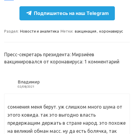
r
k
a
О
Подпишитесь на наш Telegram
a
l
c
т
m
a
e
п
Раздел:
Новости и аналитика
Метки:
вакцинация
,
коронавирус
s
b
р
s
o
а
n
o
в
Пресс-секретарь президента: Мирзиёев
вакцинировался от коронавируса
: 1 комментарий
i
k
и
k
т
i
ь
Владимир
02/08/2021
сомнения меня берут. уж слишком много шума от
этого ковида. так это выгодно власть
предержащим держать в страхе народ. это похоже
на великий обман масс. ну да есть болячка, так