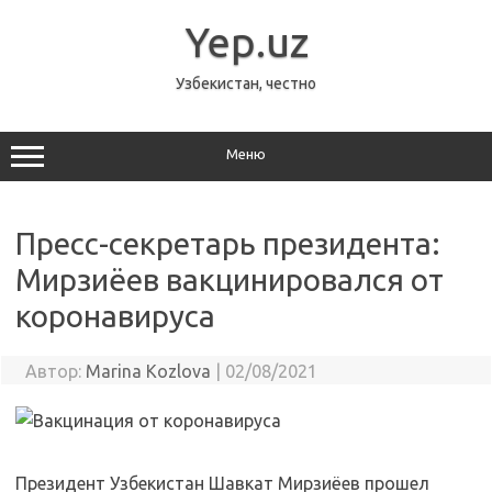
Перейти
к
Yep.uz
содержимому
Узбекистан, честно
Меню
Пресс-секретарь президента:
Мирзиёев вакцинировался от
коронавируса
Автор:
Marina Kozlova
|
02/08/2021
Президент Узбекистан Шавкат Мирзиёев прошел