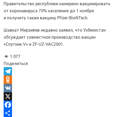
Правительство республики намерено вакцинировать
от коронавируса 70% населения до 1 ноября
и получить также вакцину Pfizer-BioNTech.
Шавкат Мирзиёев недавно заявил, что Узбекистан
обсуждает совместное производство вакцин
«Спутник V» и ZF-UZ-VAC2001.
1 077
Поделиться
T
e
O
l
d
V
e
n
K
X
g
o
F