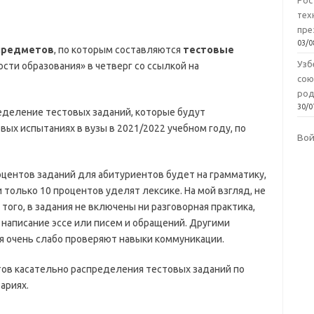
Рос
тех
пре
03/0
предметов
, по которым составляются
тестовые
Узб
сти образования» в четверг со ссылкой на
сою
род
30/0
еделение тестовых заданий, которые будут
ых испытаниях в вузы в 2021/2022 учебном году, по
Во
оцентов заданий для абитуриентов будет на грамматику,
 только 10 процентов уделят лексике. На мой взгляд, не
ого, в задания не включены ни разговорная практика,
и написание эссе или писем и обращений. Другими
я очень слабо проверяют навыки коммуникации.
ов касательно распределения тестовых заданий по
ариях.