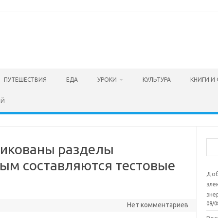
ПУТЕШЕСТВИЯ
ЕДА
УРОКИ
КУЛЬТУРА
КНИГИ И
ЕЙ
Пои
ликованы разделы
рым составляются тестовые
Доб
эле
эне
08/0
Нет комментариев