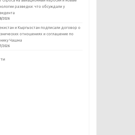
т спроса на авиационный керосин и новые
нологии разведки: что обсуждали у
зидента
8/2026
екистан и Кыргызстан подписали договор о
знических отношениях и соглашение по
нику Чашма
7/2026
йти