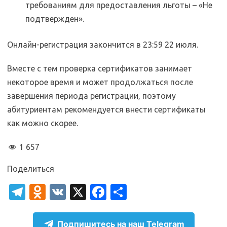
требованиям для предоставления льготы – «Не
подтвержден».
Онлайн-регистрация закончится в 23:59 22 июля.
Вместе с тем проверка сертификатов занимает
некоторое время и может продолжаться после
завершения периода регистрации, поэтому
абитуриентам рекомендуется внести сертификаты
как можно скорее.
1 657
Поделиться
T
O
V
X
Fa
О
el
d
K
c
т
e
n
e
п
Подпишитесь на наш Telegram