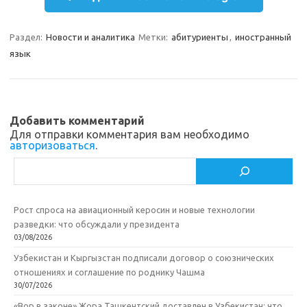
gr
o
b
р
a
kl
o
а
Раздел:
Новости и аналитика
Метки:
абитуриенты
,
иностранный
язык
m
as
o
в
sn
k
и
ik
т
Добавить комментарий
i
ь
Для отправки комментария вам необходимо
авторизоваться
.
Поиск
Рост спроса на авиационный керосин и новые технологии
разведки: что обсуждали у президента
03/08/2026
Узбекистан и Кыргызстан подписали договор о союзнических
отношениях и соглашение по роднику Чашма
30/07/2026
«Вор в законе» Жора Ташкентский доставлен в Узбекистан: что