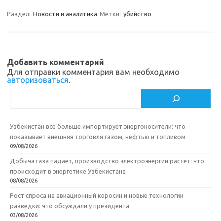
m
a
e
п
Раздел:
Новости и аналитика
Метки:
убийство
s
b
р
s
o
а
n
o
в
Добавить комментарий
i
k
и
Для отправки комментария вам необходимо
авторизоваться
.
k
т
Поиск
i
ь
Узбекистан все больше импортирует энергоносители: что
показывает внешняя торговля газом, нефтью и топливом
09/08/2026
Добыча газа падает, производство электроэнергии растет: что
происходит в энергетике Узбекистана
08/08/2026
Рост спроса на авиационный керосин и новые технологии
разведки: что обсуждали у президента
03/08/2026