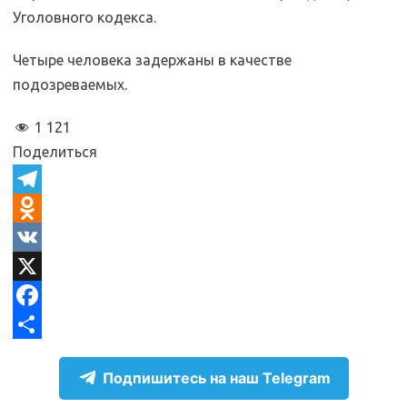
Уголовного кодекса.
Четыре человека задержаны в качестве
подозреваемых.
1 121
Поделиться
T
e
O
l
d
V
e
n
K
X
g
o
F
r
k
a
О
Подпишитесь на наш Telegram
a
l
c
т