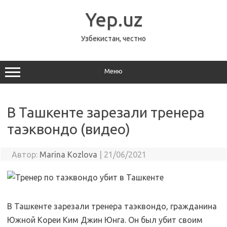
Перейти
к
Yep.uz
содержимому
Узбекистан, честно
Меню
В Ташкенте зарезали тренера
таэквондо (видео)
Автор:
Marina Kozlova
|
21/06/2021
В Ташкенте зарезали тренера таэквондо, гражданина
Южной Кореи Ким Джин Юнга. Он был убит своим