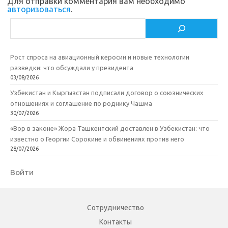
Для отправки комментария вам необходимо
авторизоваться
.
k
т
Поиск
i
ь
Рост спроса на авиационный керосин и новые технологии
разведки: что обсуждали у президента
03/08/2026
Узбекистан и Кыргызстан подписали договор о союзнических
отношениях и соглашение по роднику Чашма
30/07/2026
«Вор в законе» Жора Ташкентский доставлен в Узбекистан: что
известно о Георгии Сорокине и обвинениях против него
28/07/2026
Войти
Сотрудничество
Контакты