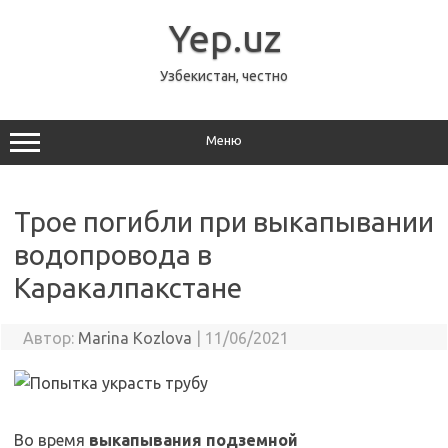
Перейти
к
Yep.uz
содержимому
Узбекистан, честно
Меню
Трое погибли при выкапывании
водопровода в
Каракалпакстане
Автор:
Marina Kozlova
|
11/06/2021
Во время
выкапывания подземной