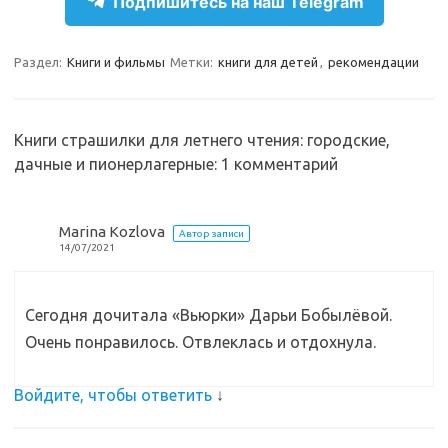
e
n
e
п
Подпишитесь на наш Telegram
gr
o
b
р
a
kl
o
а
Раздел:
Книги и фильмы
Метки:
книги для детей
,
рекомендации
m
as
o
в
sn
k
и
Книги страшилки для летнего чтения: городские,
ik
т
дачные и пионерлагерные
: 1 комментарий
i
ь
Marina Kozlova
Автор записи
14/07/2021
Сегодня дочитала «Вьюрки» Дарьи Бобылёвой.
Очень понравилось. Отвлеклась и отдохнула.
Войдите, чтобы ответить
↓