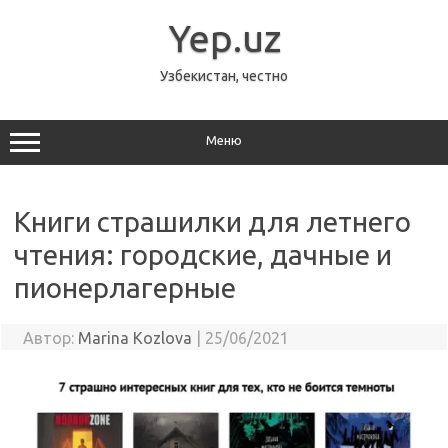
Перейти
к
Yep.uz
содержимому
Узбекистан, честно
Меню
Книги страшилки для летнего
чтения: городские, дачные и
пионерлагерные
Автор:
Marina Kozlova
|
25/06/2021