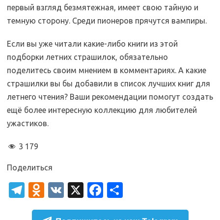
первый взгляд безмятежная, имеет свою тайную и
темную сторону. Среди пионеров прячутся вампиры.
Если вы уже читали какие-либо книги из этой
подборки летних страшилок, обязательно
поделитесь своим мнением в комментариях. А какие
страшилки вы бы добавили в список лучших книг для
летнего чтения? Ваши рекомендации помогут создать
ещё более интересную коллекцию для любителей
ужастиков.
3 179
Поделиться
T
O
V
X
Fa
О
el
d
K
c
т