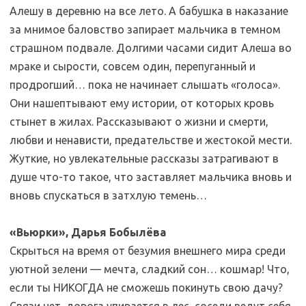
Алешу в деревню на все лето. А бабушка в наказание
за мнимое баловство запирает мальчика в темном
страшном подвале. Долгими часами сидит Алеша во
мраке и сырости, совсем один, перепуганный и
продрогший… пока не начинает слышать «голоса».
Они нашептывают ему истории, от которых кровь
стынет в жилах. Рассказывают о жизни и смерти,
любви и ненависти, предательстве и жестокой мести.
Жуткие, но увлекательные рассказы затрагивают в
душе что-то такое, что заставляет мальчика вновь и
вновь спускаться в затхлую темень…
«Вьюрки», Дарья Бобылёва
Скрыться на время от безумия внешнего мира среди
уютной зелени — мечта, сладкий сон… кошмар! Что,
если ты НИКОГДА не сможешь покинуть свою дачу?
Связи нет, дорога упирается в лес, соседи ведут себя