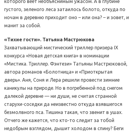
которого веет необъяснимым ужасом. А в глубине
густого, зеленого леса затаилось болото, откуда по
ночам в деревню приходит оно – или она? – и зовет, и
манит за собой.
«Тихие гости». Татьяна Мастрюкова
Захватывающий мистический триллер призера IX
конкурса «Новая детская книга» в номинации
«Мистика. Триллер. Фэнтези» Татьяны Мастрюковой,
автора романов «Болотница» и «Приоткрытая
дверь». Аня, Соня и Лера решили провести зимние
каникулы на природе. Но в погребенной под снегом
далекой деревне — ни души, не считая странной
старухи-соседки да неизвестно откуда взявшегося
безмолвного пса. Тишина такая, что звенит в ушах.
Отчего же кажется, что кто-то следит за тобой
недобрым взглядом, дышит холодом в спину? Беги