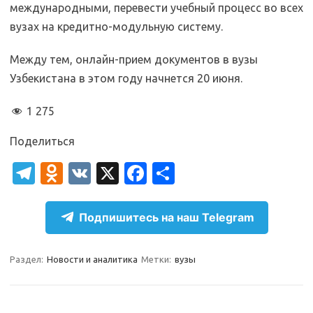
международными, перевести учебный процесс во всех
вузах на кредитно-модульную систему.
Между тем, онлайн-прием документов в вузы
Узбекистана в этом году начнется 20 июня.
1 275
Поделиться
T
O
V
X
Fa
О
el
d
K
c
т
e
n
e
п
Подпишитесь на наш Telegram
gr
o
b
р
a
kl
o
а
Раздел:
Новости и аналитика
Метки:
вузы
m
as
o
в
sn
k
и