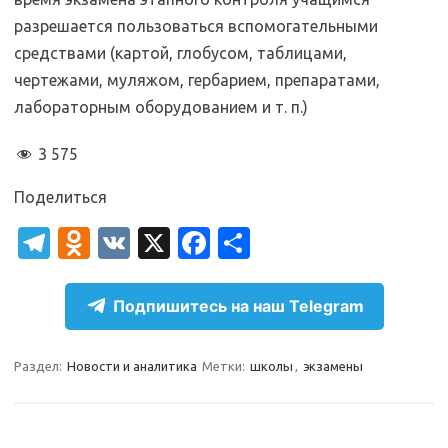
разрешается пользоваться вспомогательными
средствами (картой, глобусом, таблицами,
чертежами, муляжом, гербарием, препаратами,
лабораторным оборудованием и т. п.)
3 575
Поделиться
T
O
V
X
Fa
О
el
d
K
c
т
e
n
e
п
Подпишитесь на наш Telegram
gr
o
b
р
a
kl
o
а
Раздел:
Новости и аналитика
Метки:
школы
,
экзамены
m
as
o
в
sn
k
и