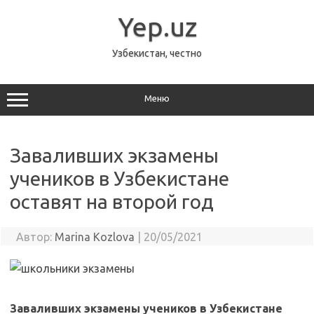
Перейти
к
Yep.uz
содержимому
Узбекистан, честно
Меню
Заваливших экзамены
учеников в Узбекистане
оставят на второй год
Автор:
Marina Kozlova
|
20/05/2021
Заваливших экзамены учеников в Узбекистане