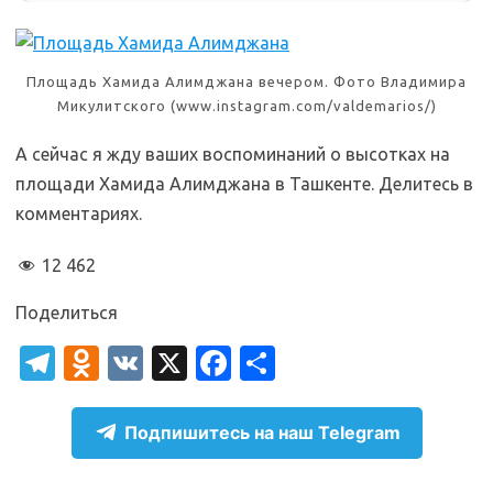
Площадь Хамида Алимджана вечером. Фото Владимира
Микулитского (www.instagram.com/valdemarios/)
А сейчас я жду ваших воспоминаний о высотках на
площади Хамида Алимджана в Ташкенте. Делитесь в
комментариях.
12 462
Поделиться
T
O
V
X
Fa
О
el
d
K
c
т
e
n
e
п
Подпишитесь на наш Telegram
gr
o
b
р