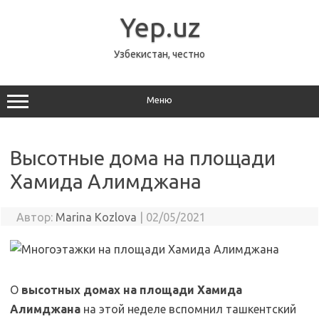
Перейти
к
Yep.uz
содержимому
Узбекистан, честно
Меню
Высотные дома на площади
Хамида Алимджана
Автор:
Marina Kozlova
|
02/05/2021
О
высотных домах на площади Хамида
Алимджана
на этой неделе вспомнил ташкентский