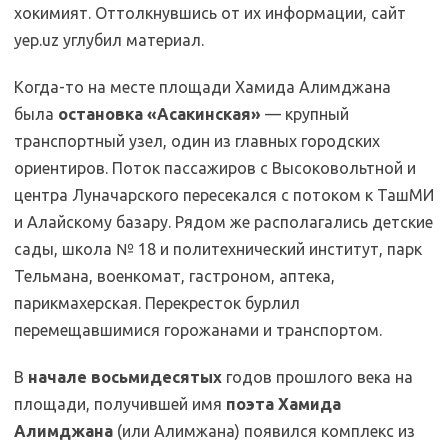
хокимият. Оттолкнувшись от их информации, сайт
yep.uz углубил материал.
Когда-то на месте площади Хамида Алимджана
была
остановка «Асакинская»
— крупный
транспортный узел, один из главных городских
ориентиров. Поток пассажиров с Высоковольтной и
центра Луначарского пересекался с потоком к ТашМИ
и Алайскому базару. Рядом же располагались детские
сады, школа № 18 и политехнический институт, парк
Тельмана, военкомат, гастроном, аптека,
парикмахерская. Перекресток бурлил
перемещавшимися горожанами и транспортом.
В
начале восьмидесятых
годов прошлого века на
площади, получившей имя
поэта Хамида
Алимджана
(или Алимжана) появился комплекс из