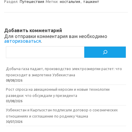
a
kl
o
а
Раздел:
Путешествия
Метки:
ностальгия
,
ташкент
m
as
o
в
sn
k
и
ik
т
Добавить комментарий
Для отправки комментария вам необходимо
i
ь
авторизоваться
.
Поиск
Добыча газа падает, производство электроэнергии растет: что
происходит в энергетике Узбекистана
08/08/2026
Рост спроса на авиационный керосин и новые технологии
разведки: что обсуждали у президента
03/08/2026
Узбекистан и Кыргызстан подписали договор о союзнических
отношениях и соглашение по роднику Чашма
30/07/2026