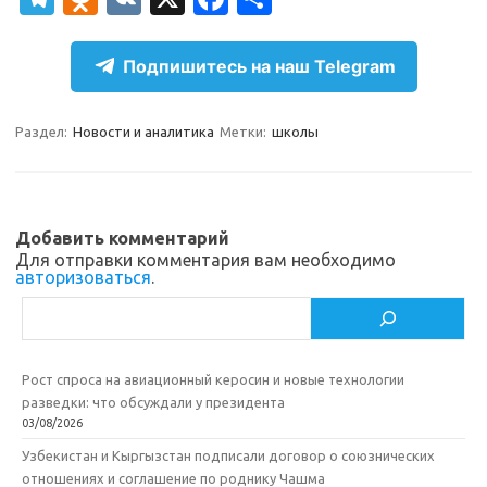
el
d
K
c
т
e
n
e
п
Подпишитесь на наш Telegram
gr
o
b
р
a
kl
o
а
Раздел:
Новости и аналитика
Метки:
школы
m
as
o
в
sn
k
и
ik
т
Добавить комментарий
Для отправки комментария вам необходимо
i
ь
авторизоваться
.
Поиск
Рост спроса на авиационный керосин и новые технологии
разведки: что обсуждали у президента
03/08/2026
Узбекистан и Кыргызстан подписали договор о союзнических
отношениях и соглашение по роднику Чашма