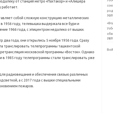
Узб
подалеку от станций метро «Пахтакор» и «Алишера
сою
у работает.
род
30/0
тавляет собой сложную конструкцию металлических
«Во
 в 1956 году, телевышка выдержала все бури и
Узб
ение 1966 года, с эпицентром недалеко от вышки.
обв
28/0
 два года, они открылись 5 ноября 1956 года. Сразу
ала транслировать телепрограммы ташкентской
Во
ь ретрансляция московской программы «Восток». Однако
и в 1985 году телепрограммы стали транслировать уже
для радиовещания и обеспечения связью различных
подсветкой, а с 2017 года с вышки специальными
кновением пожаров.