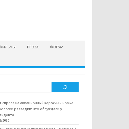
 ФИЛЬМЫ
ПРОЗА
ФОРУМ
ск
т спроса на авиационный керосин и новые
нологии разведки: что обсуждали у
зидента
8/2026