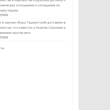
екистан и Кыргызстан подписали договор о
знических отношениях и соглашение по
нику Чашма
7/2026
р в законе» Жора Ташкентский доставлен в
екистан: что известно о Георгии Сорокине и
инениях против него
7/2026
йти