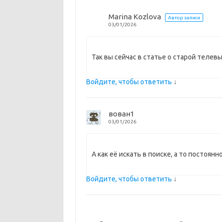
k
т
Marina Kozlova
Автор записи
03/01/2026
i
ь
Так вы сейчас в статье о старой телев
Войдите, чтобы ответить
↓
вован1
03/01/2026
А как её искать в поиске, а то постоя
Войдите, чтобы ответить
↓