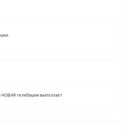
ышке.
нно НОВАЯ телебашня выползает