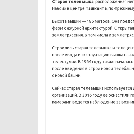
Старая телевышка
, расположенная не
Навои» в центре
Ташкента
, по-прежнем
Высота вышки — 186 метров. Она предс
ферм с ажурной архитектурой. Открытая
землетрясения, в том числа и землетряс
Строились старая телевышка и телецентр
после ввода в эксплуатацию вышка нач
телестудии. В 1964 году также началас
после введения в строй новой телебашн
с новой башни.
Сейчас старая телевышка используется 
организаций. В 2016 году ее оснастили 
камерами ведется наблюдение за возни