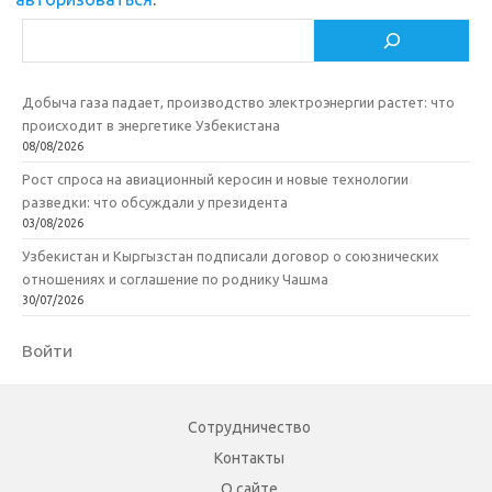
k
т
Поиск
i
ь
Добыча газа падает, производство электроэнергии растет: что
происходит в энергетике Узбекистана
08/08/2026
Рост спроса на авиационный керосин и новые технологии
разведки: что обсуждали у президента
03/08/2026
Узбекистан и Кыргызстан подписали договор о союзнических
отношениях и соглашение по роднику Чашма
30/07/2026
Войти
Сотрудничество
Контакты
О сайте