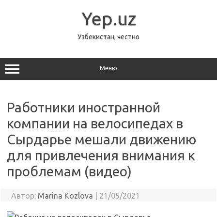
Перейти
к
Yep.uz
содержимому
Узбекистан, честно
Меню
Работники иностранной
компании на велосипедах в
Сырдарье мешали движению
для привлечения внимания к
проблемам (видео)
Автор:
Marina Kozlova
|
21/05/2021