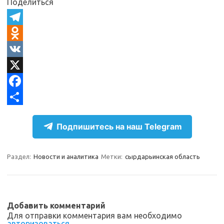
Поделиться
T
e
O
l
d
V
e
n
K
X
g
o
F
r
k
a
О
Подпишитесь на наш Telegram
a
l
c
т
m
a
e
п
Раздел:
Новости и аналитика
Метки:
сырдарьинская область
s
b
р
s
o
а
n
o
в
Добавить комментарий
i
k
и
Для отправки комментария вам необходимо
авторизоваться
.