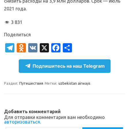
снизить расходы на 3,9 млн долларов. Срок — июль
2021 года.
3 831
Поделиться
T
O
V
X
Fa
О
el
d
K
c
т
e
n
e
п
Подпишитесь на наш Telegram
gr
o
b
р
a
kl
o
а
Раздел:
Путешествия
Метки:
uzbekistan airways
m
as
o
в
sn
k
и
ik
т
Добавить комментарий
Для отправки комментария вам необходимо
i
ь
авторизоваться
.