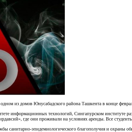
 одном из домов Юнусабадского района Ташкента в конце февра
итете информационных технологий, Сингапурском институте ра
ирдавсий», где они проживали на условиях аренды. Все студент
жбы санитарно-эпидемиологического благополучия и охраны общ