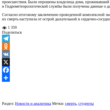
происшествия. Были опрошены владелица дома, проживавший с 
и Гидрометеорологической службы были получены данные о дав
Согласно итоговому заключению проведенной комплексной эксп
их смерть наступила от острой дыхательной и сердечно-сосуд
1 359
Поделиться
Telegram
Odnoklassniki
VK
X
Facebook
Отправить
Раздел:
Новости и аналитика
Метки:
смерть
,
студенты