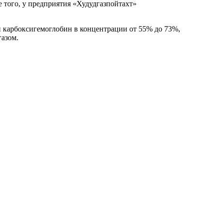
 того, у предприятия «Худудгазпойтахт»
н карбоксигемоглобин в концентрации от 55% до 73%,
газом.