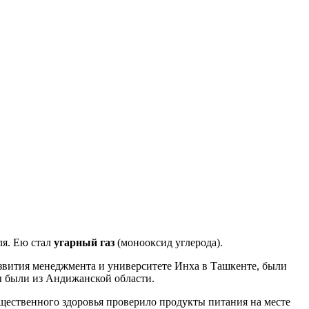
ля. Ею стал
угарный газ
(монооксид углерода).
звития менеджмента и университете Инха в Ташкенте, были
ы были из Андижанской области.
ественного здоровья проверило продукты питания на месте