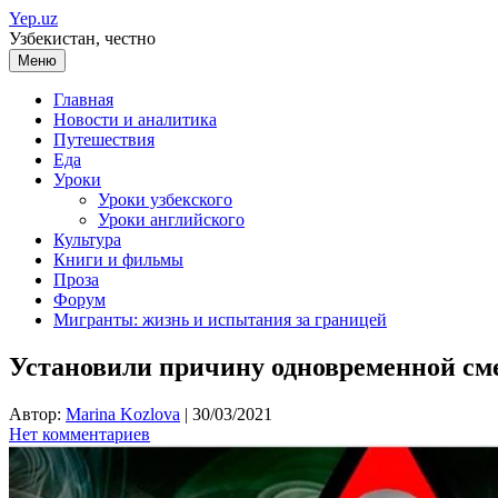
Перейти
Yep.uz
к
Узбекистан, честно
содержимому
Меню
Главная
Новости и аналитика
Путешествия
Еда
Уроки
Уроки узбекского
Уроки английского
Культура
Книги и фильмы
Проза
Форум
Мигранты: жизнь и испытания за границей
Установили причину одновременной сме
Автор:
Marina Kozlova
|
30/03/2021
Нет комментариев